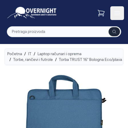
Overnight
Otvor
Pretraga
Početna
/
IT
/
Laptop računari i oprema
/
Torbe, rančevi i futrole
/
Torba TRUST 16" Bologna Eco/plava