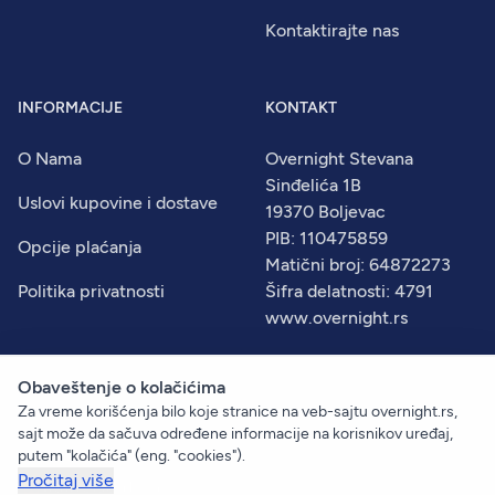
Kontaktirajte nas
INFORMACIJE
KONTAKT
O Nama
Overnight Stevana
Sinđelića 1B
Uslovi kupovine i dostave
19370 Boljevac
PIB: 110475859
Opcije plaćanja
Matični broj: 64872273
Politika privatnosti
Šifra delatnosti: 4791
www.overnight.rs
Obaveštenje o kolačićima
Za vreme korišćenja bilo koje stranice na veb-sajtu overnight.rs,
© 2026
Overnight
. Sva prava zadržana.
sajt može da sačuva određene informacije na korisnikov uređaj,
Created by:
Dejan Vukelić
putem "kolačića" (eng. "cookies").
Pročitaj više