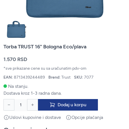
Torba TRUST 16" Bologna Eco/plava
1.570 RSD
*sve prikazane cene su sa uračunatim pdv-om
EAN:
8713439244489
Brend:
Trust
SKU:
7077
Na stanju.
Dostava kroz 1-3 radna dana.
Dodaj u korpu
Uslovi kupovine i dostave
Opcije plaćanja