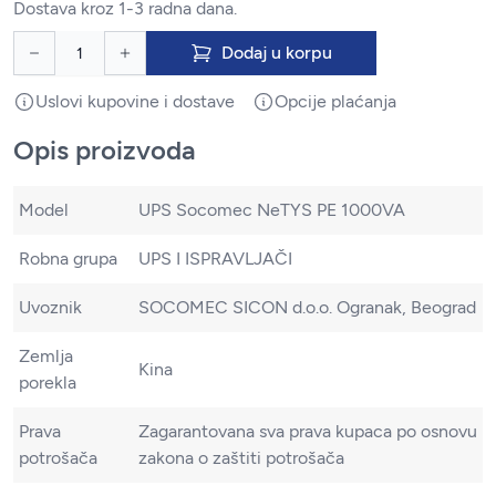
Dostava kroz 1-3 radna dana.
Dodaj u korpu
Uslovi kupovine i dostave
Opcije plaćanja
Opis proizvoda
Model
UPS Socomec NeTYS PE 1000VA
Robna grupa
UPS I ISPRAVLJAČI
Uvoznik
SOCOMEC SICON d.o.o. Ogranak, Beograd
Zemlja
Kina
porekla
Prava
Zagarantovana sva prava kupaca po osnovu
potrošača
zakona o zaštiti potrošača