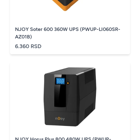
NJOY Soter 600 360W UPS (PWUP-LI060SR-
AZ01B)
6.360 RSD
NJOY Horus Plus 800 480W UPS (PWUP-