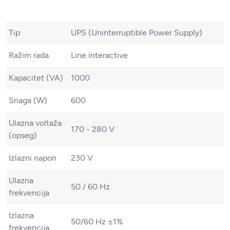
Tip
UPS (Uninterruptible Power Supply)
Ražim rada
Line interactive
Kapacitet (VA)
1000
Snaga (W)
600
Ulazna voltaža
170 - 280 V
(opseg)
Izlazni napon
230 V
Ulazna
50 / 60 Hz
frekvencija
Izlazna
50/60 Hz ±1%
frekvencija