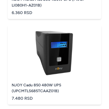
LI080H1-AZ01B)
6.360 RSD
NJOY Cadu 850 480W UPS
(UPCMTLS685TCAAZ01B)
7.480 RSD