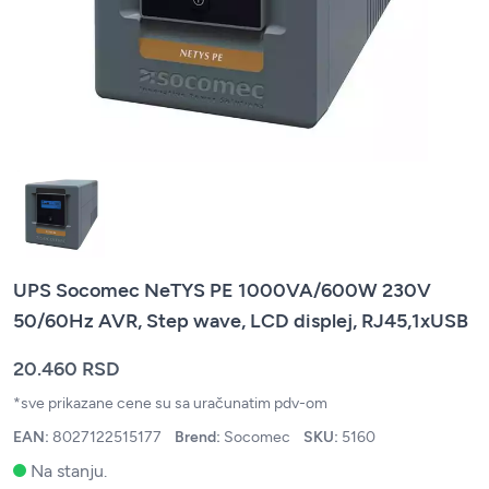
UPS Socomec NeTYS PE 1000VA/600W 230V
50/60Hz AVR, Step wave, LCD displej, RJ45,1xUSB
20.460 RSD
*sve prikazane cene su sa uračunatim pdv-om
EAN:
8027122515177
Brend:
Socomec
SKU:
5160
Na stanju.