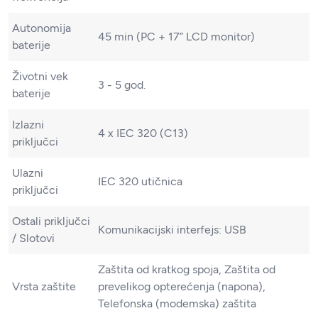
Autonomija
45 min (PC + 17” LCD monitor)
baterije
Životni vek
3 - 5 god.
baterije
Izlazni
4 x IEC 320 (C13)
priključci
Ulazni
IEC 320 utičnica
priključci
Ostali priključci
Komunikacijski interfejs: USB
/ Slotovi
Zaštita od kratkog spoja, Zaštita od
Vrsta zaštite
prevelikog opterećenja (napona),
Telefonska (modemska) zaštita