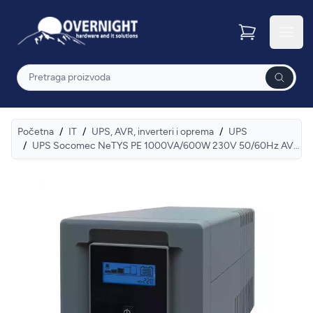
Overnight
Otvor
Pretraga
Početna
/
IT
/
UPS, AVR, inverteri i oprema
/
UPS
/
UPS Socomec NeTYS PE 1000VA/600W 230V 50/60Hz AVR, Step wave, LCD displej, RJ45,1xUSB