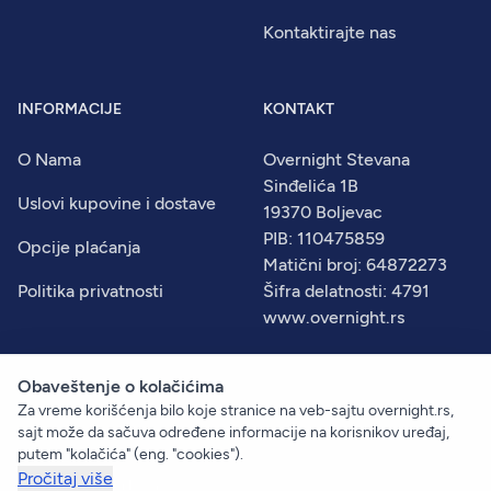
Kontaktirajte nas
INFORMACIJE
KONTAKT
O Nama
Overnight Stevana
Sinđelića 1B
Uslovi kupovine i dostave
19370 Boljevac
PIB: 110475859
Opcije plaćanja
Matični broj: 64872273
Politika privatnosti
Šifra delatnosti: 4791
www.overnight.rs
Obaveštenje o kolačićima
Za vreme korišćenja bilo koje stranice na veb-sajtu overnight.rs,
© 2026
Overnight
. Sva prava zadržana.
sajt može da sačuva određene informacije na korisnikov uređaj,
Created by:
Dejan Vukelić
putem "kolačića" (eng. "cookies").
Pročitaj više