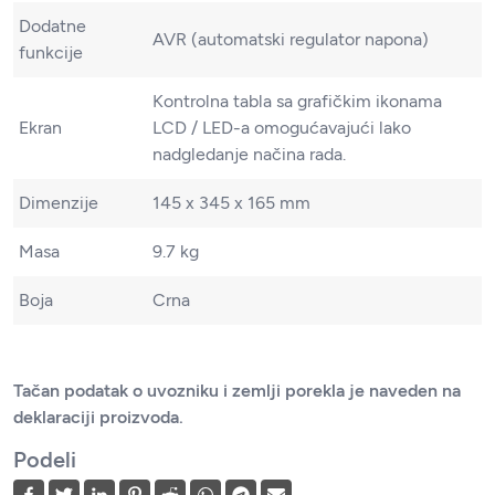
Dodatne
AVR (automatski regulator napona)
funkcije
Kontrolna tabla sa grafičkim ikonama
Ekran
LCD / LED-a omogućavajući lako
nadgledanje načina rada.
Dimenzije
145 x 345 x 165 mm
Masa
9.7 kg
Boja
Crna
Tačan podatak o uvozniku i zemlji porekla je naveden na
deklaraciji proizvoda.
Podeli