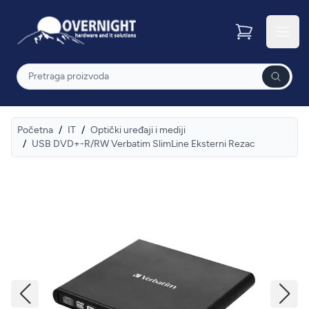
Overnight
Otvor
Pretraga
Početna
/
IT
/
Optički uređaji i mediji
/
USB DVD+-R/RW Verbatim SlimLine Eksterni Rezac