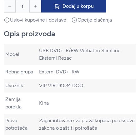
Dodaj u korpu
Uslovi kupovine i dostave
Opcije plaćanja
Opis proizvoda
USB DVD+-R/RW Verbatim SlimLine
Model
Eksterni Rezac
Robna grupa
Externi DVD+-RW
Uvoznik
VIP VIRTIKOM DOO
Zemlja
Kina
porekla
Prava
Zagarantovana sva prava kupaca po osnovu
potrošača
zakona o zaštiti potrošača