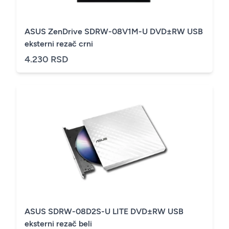
ASUS ZenDrive SDRW-08V1M-U DVD±RW USB
eksterni rezač crni
4.230 RSD
ASUS SDRW-08D2S-U LITE DVD±RW USB
eksterni rezač beli