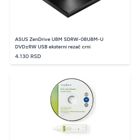
ASUS ZenDrive U8M SDRW-08U8M-U
DVD±RW USB eksterni rezač crni
4.130 RSD