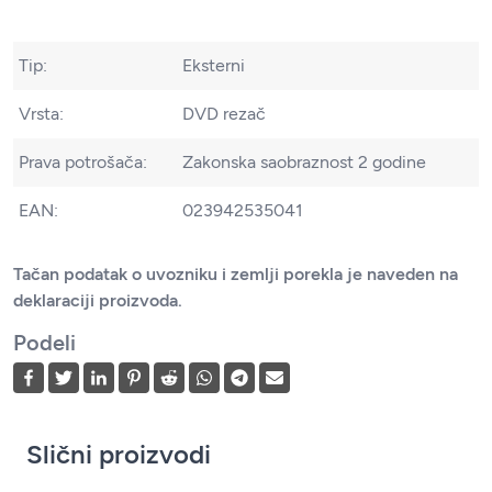
Tip:
Eksterni
Vrsta:
DVD rezač
Prava potrošača:
Zakonska saobraznost 2 godine
EAN:
023942535041
Tačan podatak o uvozniku i zemlji porekla je naveden na
deklaraciji proizvoda.
Podeli
Slični proizvodi