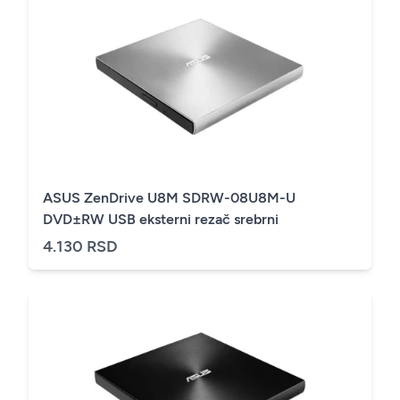
ASUS ZenDrive U8M SDRW-08U8M-U
DVD±RW USB eksterni rezač srebrni
4.130 RSD