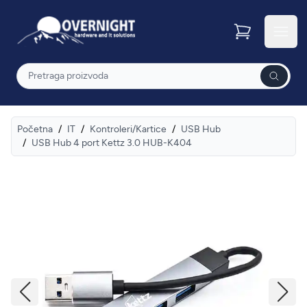
Overnight
Otvor
Pretraga
Početna
/
IT
/
Kontroleri/Kartice
/
USB Hub
/
USB Hub 4 port Kettz 3.0 HUB-K404