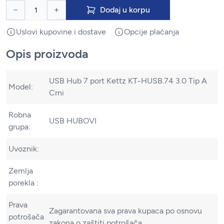
Dodaj u korpu
Uslovi kupovine i dostave
Opcije plaćanja
Opis proizvoda
USB Hub 7 port Kettz KT-HUSB.74 3.0 Tip A
Model:
Crni
Robna
USB HUBOVI
grupa:
Uvoznik:
Zemlja
porekla :
Prava
Zagarantovana sva prava kupaca po osnovu
potrošača
zakona o zaštiti potrošača