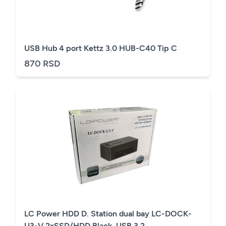
USB Hub 4 port Kettz 3.0 HUB-C40 Tip C
870 RSD
LC Power HDD D. Station dual bay LC-DOCK-
U3-V 2xSSD/HDD Black, USB 3.2