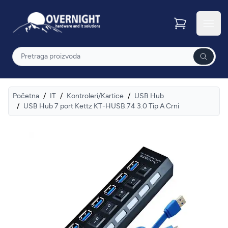
Overnight
Otvor
Pretraga
Početna
/
IT
/
Kontroleri/Kartice
/
USB Hub
/
USB Hub 7 port Kettz KT-HUSB.74 3.0 Tip A Crni