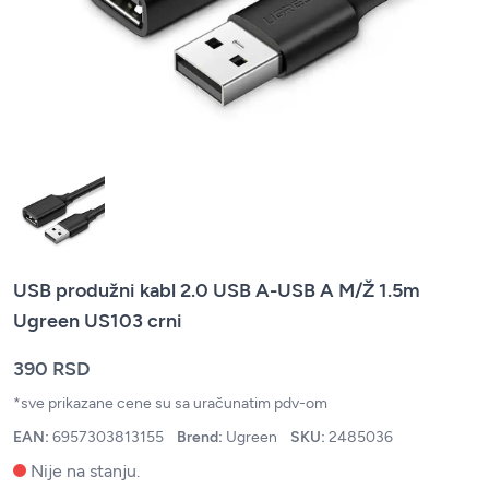
USB produžni kabl 2.0 USB A-USB A M/Ž 1.5m
Ugreen US103 crni
390 RSD
*sve prikazane cene su sa uračunatim pdv-om
EAN:
6957303813155
Brend:
Ugreen
SKU:
2485036
Nije na stanju.