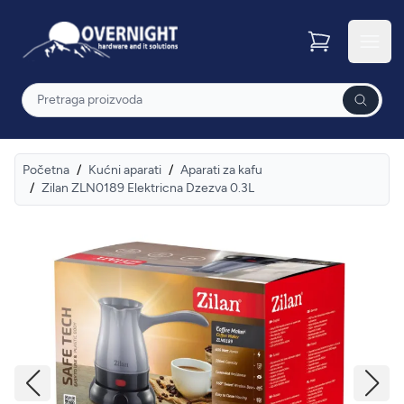
Overnight
Otvor
Pretraga
Početna
/
Kućni aparati
/
Aparati za kafu
/
Zilan ZLN0189 Elektricna Dzezva 0.3L