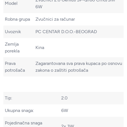
Model
6W
Robna grupa
Zvučnici za računar
Uvoznik
PC CENTAR D.O.O.-BEOGRAD
Zemlja
Kina
porekla
Prava
Zagarantovana sva prava kupaca po osnovu
potrošača
zakona o zaštiti potrošača
Tip:
2.0
Ukupna snaga:
6W
Pojedinačna snaga
2x 3W