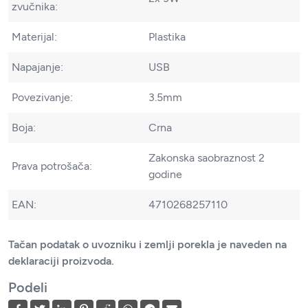
zvučnika:
Materijal:
Plastika
Napajanje:
USB
Povezivanje:
3.5mm
Boja:
Crna
Zakonska saobraznost 2
Prava potrošača:
godine
EAN:
4710268257110
Tačan podatak o uvozniku i zemlji porekla je naveden na
deklaraciji proizvoda.
Podeli