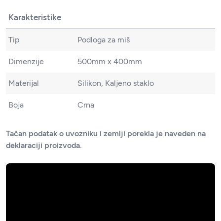
Karakteristike
Tip
Podloga za miš
Dimenzije
500mm x 400mm
Materijal
Silikon, Kaljeno staklo
Boja
Crna
Tačan podatak o uvozniku i zemlji porekla je naveden na
deklaraciji proizvoda.