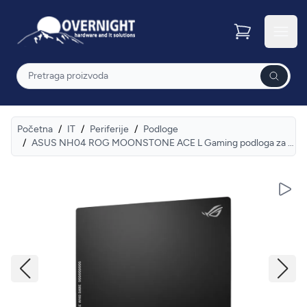
Overnight
Otvor
Pretraga
Početna
/
IT
/
Periferije
/
Podloge
/
ASUS NH04 ROG MOONSTONE ACE L Gaming podloga za miš crna
Pusti