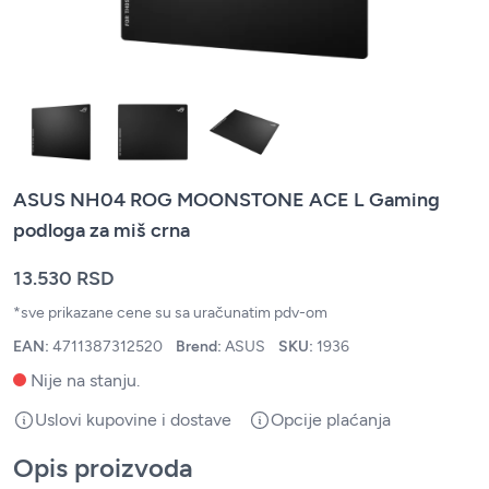
ASUS NH04 ROG MOONSTONE ACE L Gaming
podloga za miš crna
13.530 RSD
*sve prikazane cene su sa uračunatim pdv-om
EAN:
4711387312520
Brend:
ASUS
SKU:
1936
Nije na stanju.
Uslovi kupovine i dostave
Opcije plaćanja
Opis proizvoda