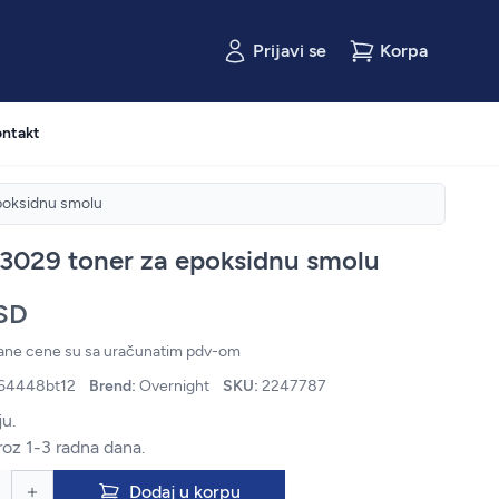
Prijavi se
Korpa
ntakt
poksidnu smolu
3029 toner za epoksidnu smolu
SD
zane cene su sa uračunatim pdv-om
64448bt12
Brend:
Overnight
SKU:
2247787
u.
roz 1-3 radna dana.
Dodaj u korpu