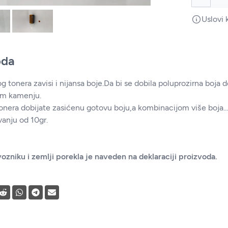
Uslovi 
oda
 tonera zavisi i nijansa boje.Da bi se dobila poluprozirna boja d
om kamenju.
ra dobijate zasićenu gotovu boju,a kombinacijom više boja...sv
anju od 10gr.
ozniku i zemlji porekla je naveden na deklaraciji proizvoda.