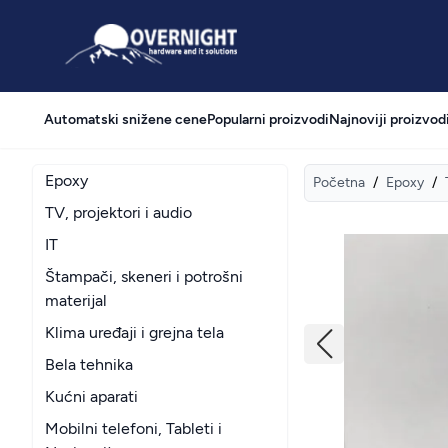
Overnight
Automatski snižene cene
Popularni proizvodi
Najnoviji proizvod
Epoxy
Početna
/
Epoxy
/
TV, projektori i audio
IT
Štampači, skeneri i potrošni
materijal
Klima uređaji i grejna tela
Bela tehnika
Kućni aparati
Mobilni telefoni, Tableti i