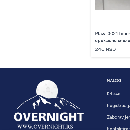
Plava 3021 toner
epoksidnu smol
240 RSD
NALOG
Prijava
Registracij
Zaboravlje
Kontaktiraj