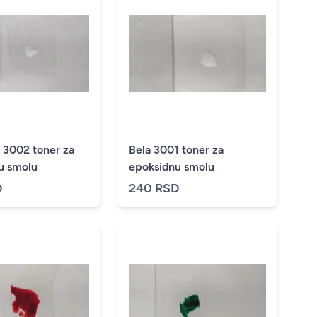
 3002 toner za
Bela 3001 toner za
u smolu
epoksidnu smolu
D
240 RSD