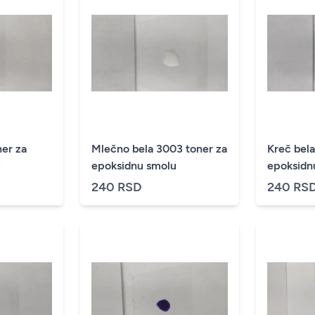
er za
Mlečno bela 3003 toner za
Kreč bela
u
epoksidnu smolu
epoksidn
240 RSD
240 RS