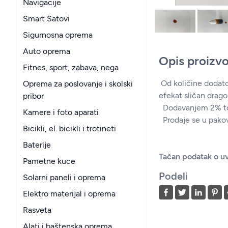
Navigacije
Smart Satovi
Sigurnosna oprema
Auto oprema
Opis proizv
Fitnes, sport, zabava, nega
Od količine dodatog
Oprema za poslovanje i skolski
efekat sličan drag
pribor
Dodavanjem 2% tone
Kamere i foto aparati
Prodaje se u pakov
Bicikli, el. bicikli i trotineti
Baterije
Tačan podatak o uv
Pametne kuce
Podeli
Solarni paneli i oprema
Elektro materijal i oprema
Rasveta
Alati i baštenska oprema