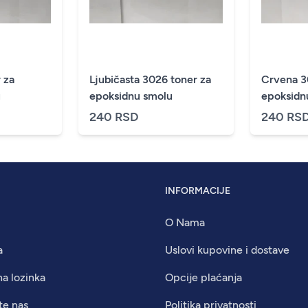
 za
Ljubičasta 3026 toner za
Crvena 3
u
epoksidnu smolu
epoksidn
240 RSD
240 RS
INFORMACIJE
O Nama
a
Uslovi kupovine i dostave
na lozinka
Opcije plaćanja
te nas
Politika privatnosti