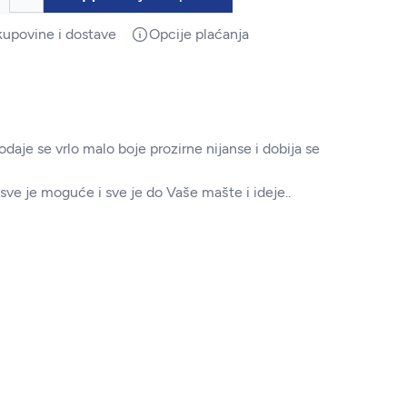
kupovine i dostave
Opcije plaćanja
odaje se vrlo malo boje prozirne nijanse i dobija se
e je moguće i sve je do Vaše mašte i ideje..