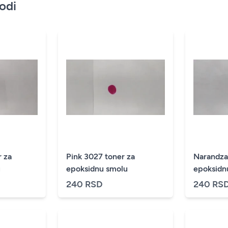
vodi
r za
Pink 3027 toner za
Narandza
u
epoksidnu smolu
epoksidn
240 RSD
240 RS