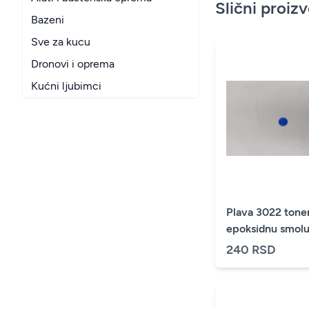
Slični proiz
Bazeni
Sve za kucu
Dronovi i oprema
Kućni ljubimci
Plava 3022 tone
epoksidnu smol
240 RSD