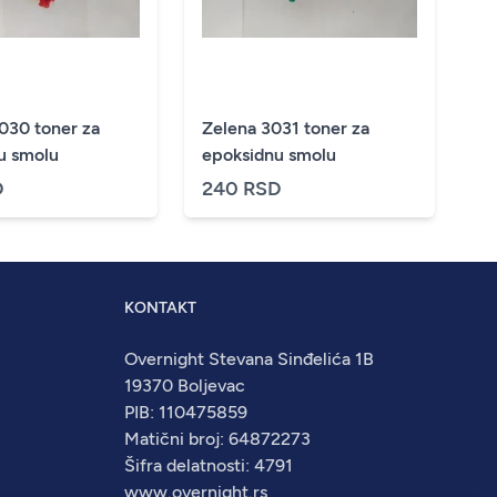
030 toner za
Zelena 3031 toner za
u smolu
epoksidnu smolu
D
240 RSD
KONTAKT
Overnight Stevana Sinđelića 1B
19370 Boljevac
PIB: 110475859
Matični broj: 64872273
Šifra delatnosti: 4791
www.overnight.rs