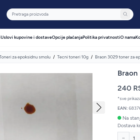
Pretraga
i
Uslovi kupovine i dostave
Opcije plaćanja
Politika privatnosti
O nama
Ko
Toneri za epoksidnu smolu
/
Tecni toneri 10g
/
Braon 3029 toner za e
Braon 
240 R
*sve prika
EAN:
6837
Na stanj
Dostava k