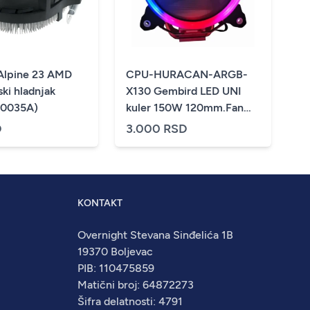
Alpine 23 AMD
CPU-HURACAN-ARGB-
ki hladnjak
X130 Gembird LED UNI
0035A)
kuler 150W 120mm.Fan
+/-1600rpm 26dBa LGA
D
3.000 RSD
775/115x/1200/AMD
KONTAKT
Overnight Stevana Sinđelića 1B
19370 Boljevac
PIB: 110475859
Matični broj: 64872273
Šifra delatnosti: 4791