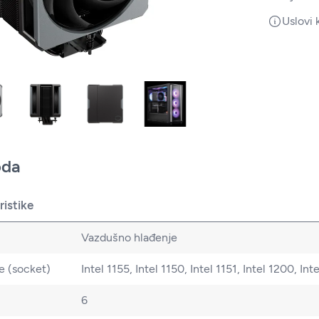
Uslovi 
oda
istike
Vazdušno hlađenje
e (socket)
Intel 1155, Intel 1150, Intel 1151, Intel 1200,
6