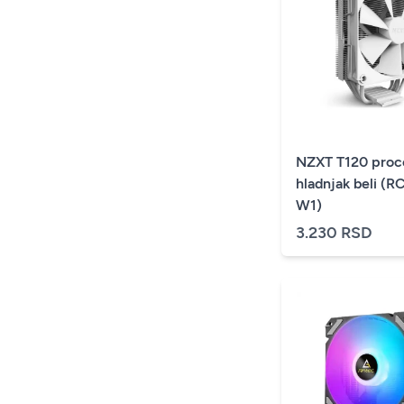
NZXT T120 proce
hladnjak beli (
W1)
3.230 RSD