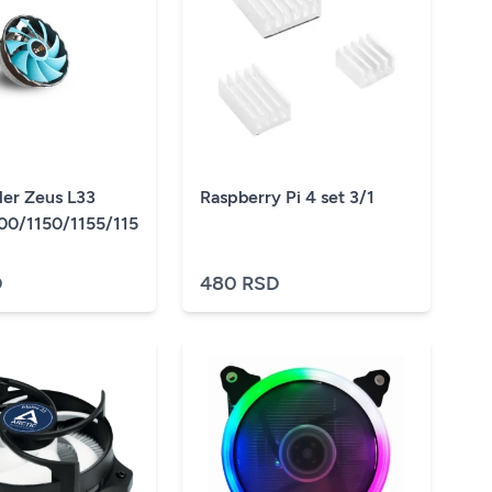
er Zeus L33
Raspberry Pi 4 set 3/1
AM2+/AM3+/AM4)
200/1150/1155/1156/775/FM1/2/AM2+/AM3+/AM4)
D
480 RSD