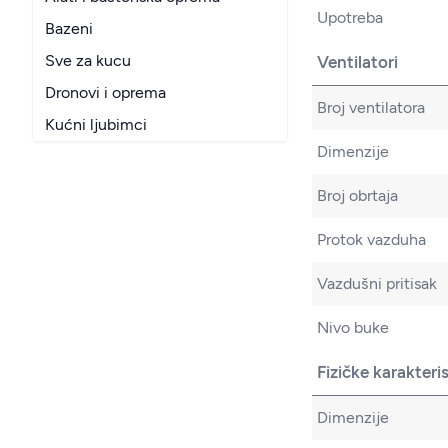
Upotreba
Bazeni
Sve za kucu
Ventilatori
Dronovi i oprema
Broj ventilatora
Kućni ljubimci
Dimenzije
Broj obrtaja
Protok vazduha
Vazdušni pritisak
Nivo buke
Fizičke karakteri
Dimenzije