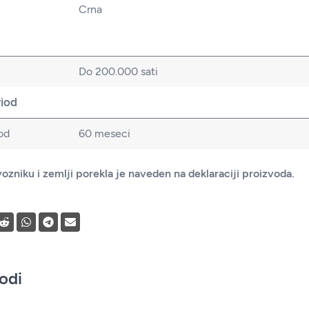
Crna
Do 200.000 sati
riod
od
60 meseci
ozniku i zemlji porekla je naveden na deklaraciji proizvoda.
vodi