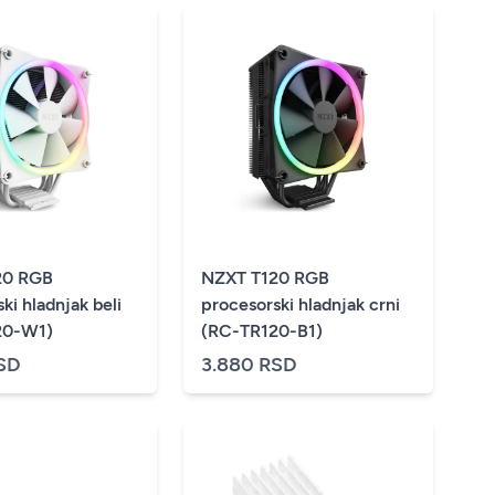
20 RGB
NZXT T120 RGB
ki hladnjak beli
procesorski hladnjak crni
20-W1)
(RC-TR120-B1)
SD
3.880 RSD