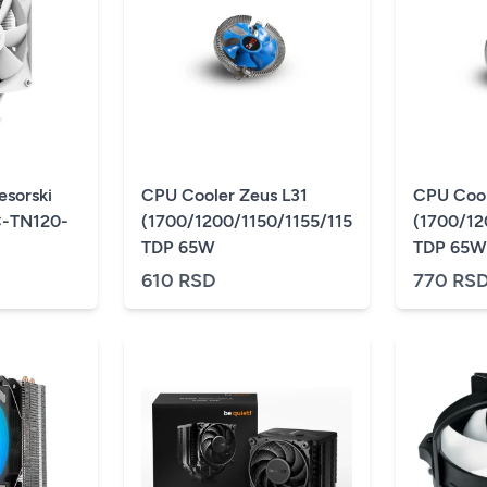
sorski
CPU Cooler Zeus L31
CPU Cool
RC-TN120-
(1700/1200/1150/1155/1156/775/FM1/2/
(1700/1
TDP 65W
TDP 65W
610 RSD
770 RS