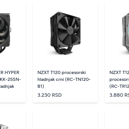
R HYPER
NZXT T120 procesorski
NZXT T1
4KK-25SN-
hladnjak crni (RC-TN120-
procesors
ladnjak
B1)
(RC-TR1
3.230 RSD
3.880 R