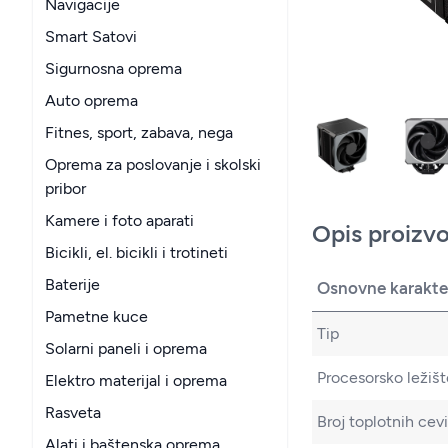
Navigacije
Smart Satovi
Sigurnosna oprema
Auto oprema
Fitnes, sport, zabava, nega
Oprema za poslovanje i skolski
pribor
Kamere i foto aparati
Opis proizv
Bicikli, el. bicikli i trotineti
Baterije
Osnovne karakter
Pametne kuce
Tip
Solarni paneli i oprema
Procesorsko ležišt
Elektro materijal i oprema
Rasveta
Broj toplotnih cevi
Alati i baštenska oprema