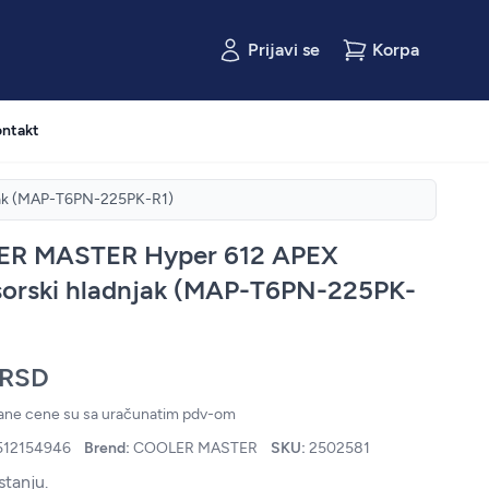
Prijavi se
Korpa
ntakt
ak (MAP-T6PN-225PK-R1)
R MASTER Hyper 612 APEX
sorski hladnjak (MAP-T6PN-225PK-
 RSD
zane cene su sa uračunatim pdv-om
512154946
Brend:
COOLER MASTER
SKU:
2502581
stanju.