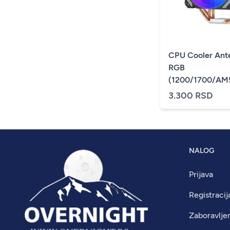
CPU Cooler Ant
RGB
(1200/1700/AM
TPD-150W
3.300 RSD
NALOG
Prijava
Registracij
Zaboravlje