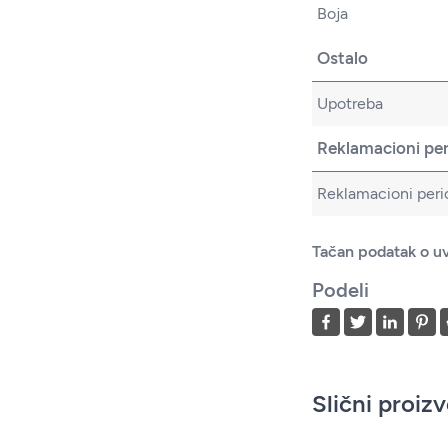
Boja
Ostalo
Upotreba
Reklamacioni pe
Reklamacioni peri
Tačan podatak o uv
Podeli
Slični proiz