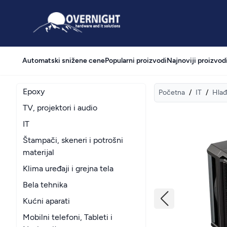
Overnight
Automatski snižene cene
Popularni proizvodi
Najnoviji proizvod
Epoxy
Početna
/
IT
/
Hlađ
TV, projektori i audio
IT
Štampači, skeneri i potrošni
materijal
Klima uređaji i grejna tela
Bela tehnika
Kućni aparati
Mobilni telefoni, Tableti i