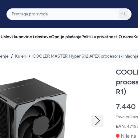
Pretraga
i
Uslovi kupovine i dostave
Opcije plaćanja
Politika privatnosti
O nama
Ko
enje
/
Kuleri
/
COOLER MASTER Hyper 612 APEX procesorski hladnj
COOLE
proce
R1)
7.440
*sve prika
EAN:
4719
Nije na 