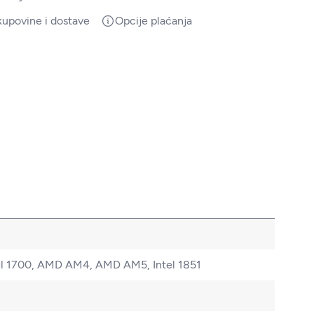
kupovine i dostave
Opcije plaćanja
 Intel 1700, AMD AM4, AMD AM5, Intel 1851