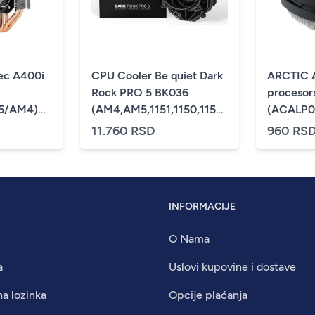
ec A400i
CPU Cooler Be quiet Dark
ARCTIC 
Rock PRO 5 BK036
procesors
5/AM4)
(AM4,AM5,1151,1150,1155,1200,1700)/TDP-
(ACALP0
270W
11.760 RSD
960 RS
INFORMACIJE
O Nama
a
Uslovi kupovine i dostave
na lozinka
Opcije plaćanja