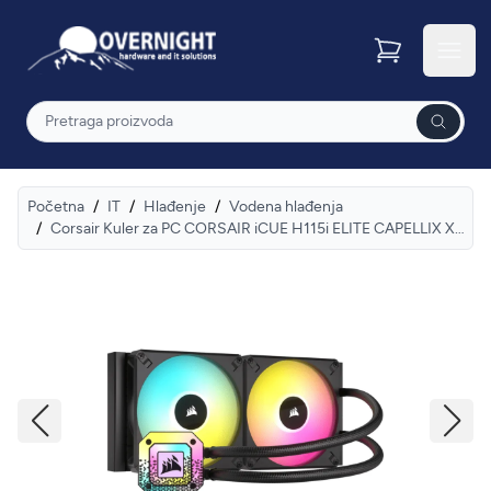
Overnight
Otvor
Pretraga
Početna
/
IT
/
Hlađenje
/
Vodena hlađenja
/
Corsair Kuler za PC CORSAIR iCUE H115i ELITE CAPELLIX XT/140mm x 25mm/AF RGB ELITE/crna