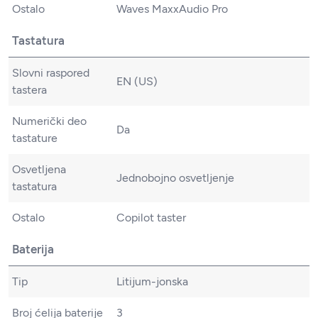
Ostalo
Waves MaxxAudio Pro
Tastatura
Slovni raspored
EN (US)
tastera
Numerički deo
Da
tastature
Osvetljena
Jednobojno osvetljenje
tastatura
Ostalo
Copilot taster
Baterija
Tip
Litijum-jonska
Broj ćelija baterije
3