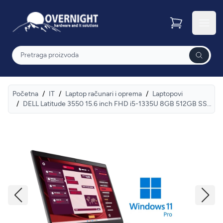
Overnight
Otvor
Pretraga
Početna
/
IT
/
Laptop računari i oprema
/
Laptopovi
/
DELL Latitude 3550 15.6 inch FHD i5-1335U 8GB 512GB SSD Backlit FP Win11Pro 3yr ProSupport laptop