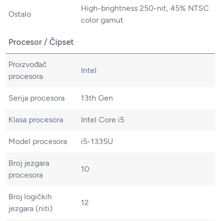
High-brightness 250-nit, 45% NTSC
Ostalo
color gamut
Procesor / Čipset
Proizvođač
Intel
procesora
Serija procesora
13th Gen
Klasa procesora
Intel Core i5
Model procesora
i5-1335U
Broj jezgara
10
procesora
Broj logičkih
12
jezgara (niti)