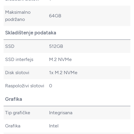
Maksimalno
64GB
podržano
Skladištenje podataka
SSD
512GB
SSD interfejs
M.2 NVMe
Disk slotovi
1x M.2 NVMe
Raspoloživi slotovi
0
Grafika
Tip grafičke
Integrisana
Grafika
Intel