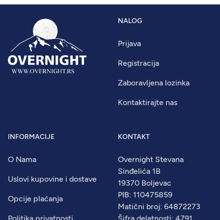
NALOG
Prijava
Registracija
Zaboravljena lozinka
Kontaktirajte nas
INFORMACIJE
KONTAKT
O Nama
Overnight Stevana
Sinđelića 1B
Uslovi kupovine i dostave
19370 Boljevac
PIB: 110475859
Opcije plaćanja
Matični broj: 64872273
Politika privatnosti
Šifra delatnosti: 4791