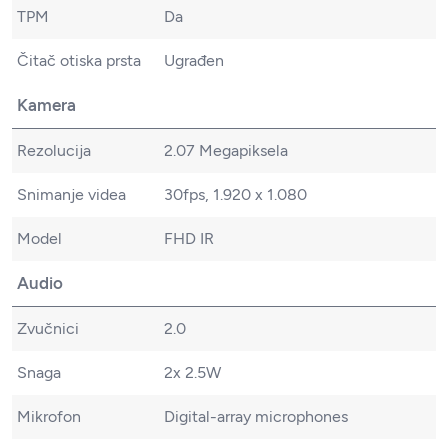
TPM
Da
Čitač otiska prsta
Ugrađen
Kamera
Rezolucija
2.07 Megapiksela
Snimanje videa
30fps, 1.920 x 1.080
Model
FHD IR
Audio
Zvučnici
2.0
Snaga
2x 2.5W
Mikrofon
Digital-array microphones