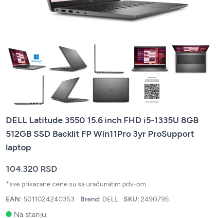
DELL Latitude 3550 15.6 inch FHD i5-1335U 8GB
512GB SSD Backlit FP Win11Pro 3yr ProSupport
laptop
104.320 RSD
*sve prikazane cene su sa uračunatim pdv-om
EAN:
5011024240353
Brend:
DELL
SKU:
2490795
Na stanju.