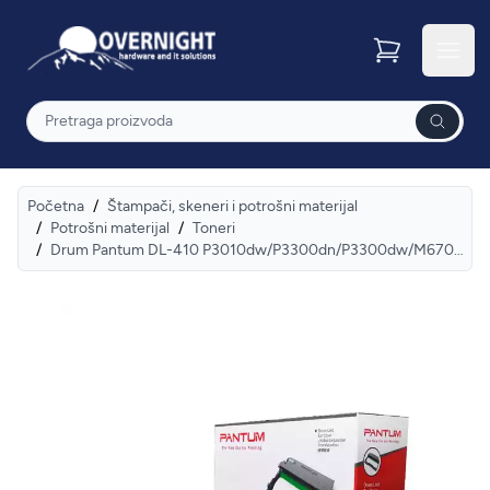
Overnight
Otvor
Pretraga
Početna
/
Štampači, skeneri i potrošni materijal
/
Potrošni materijal
/
Toneri
/
Drum Pantum DL-410 P3010dw/P3300dn/P3300dw/M6700dw/M7100dn/M7100dw/M7310dw 12000str.