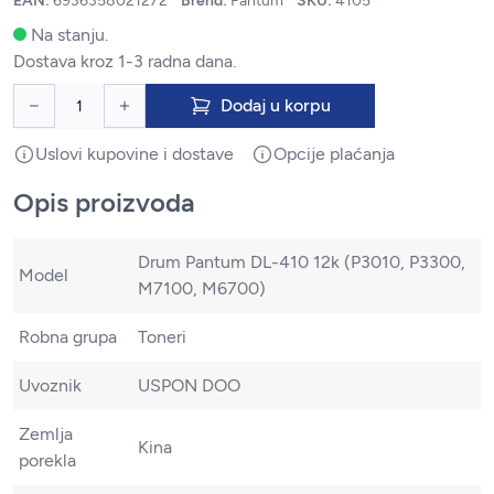
EAN:
6936358021272
Brend:
Pantum
SKU:
4105
Na stanju.
Dostava kroz 1-3 radna dana.
Dodaj u korpu
Uslovi kupovine i dostave
Opcije plaćanja
Opis proizvoda
Drum Pantum DL-410 12k (P3010, P3300,
Model
M7100, M6700)
Robna grupa
Toneri
Uvoznik
USPON DOO
Zemlja
Kina
porekla