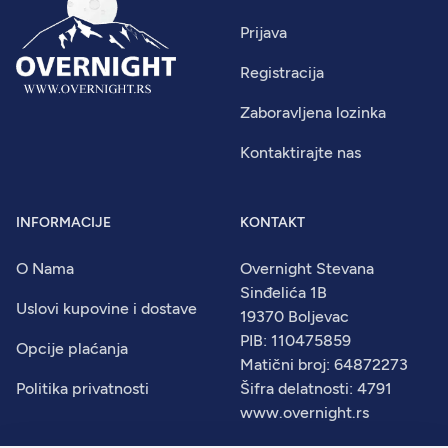
Prijava
Registracija
Zaboravljena lozinka
Kontaktirajte nas
INFORMACIJE
KONTAKT
O Nama
Overnight Stevana
Sinđelića 1B
Uslovi kupovine i dostave
19370 Boljevac
PIB: 110475859
Opcije plaćanja
Matični broj: 64872273
Politika privatnosti
Šifra delatnosti: 4791
www.overnight.rs