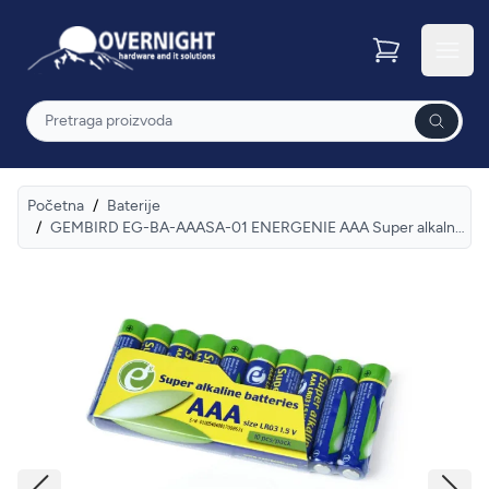
Overnight
Otvor
Pretraga
Početna
/
Baterije
/
GEMBIRD EG-BA-AAASA-01 ENERGENIE AAA Super alkalne baterije LR3 PAK10 (cena po kom.)