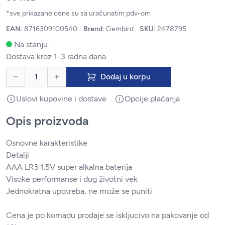
*sve prikazane cene su sa uračunatim pdv-om
EAN:
8716309100540
Brend:
Gembird
SKU:
2478795
Na stanju.
Dostava kroz 1-3 radna dana.
Dodaj u korpu
Uslovi kupovine i dostave
Opcije plaćanja
Opis proizvoda
Osnovne karakteristike
Detalji
AAA LR3 1.5V super alkalna baterija
Visoke performanse i dug životni vek
Jednokratna upotreba, ne može se puniti
Cena je po komadu prodaje se iskljucivo na pakovanje od