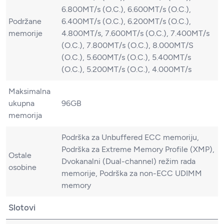
6.800MT/s (O.C.), 6.600MT/s (O.C.),
Podržane
6.400MT/s (O.C.), 6.200MT/s (O.C.),
memorije
4.800MT/s, 7.600MT/s (O.C.), 7.400MT/s
(O.C.), 7.800MT/s (O.C.), 8.000MT/S
(O.C.), 5.600MT/s (O.C.), 5.400MT/s
(O.C.), 5.200MT/s (O.C.), 4.000MT/s
Maksimalna
ukupna
96GB
memorija
Podrška za Unbuffered ECC memoriju,
Podrška za Extreme Memory Profile (XMP),
Ostale
Dvokanalni (Dual-channel) režim rada
osobine
memorije, Podrška za non-ECC UDIMM
memory
Slotovi