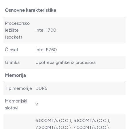
Osnovne karakteristike
Procesorsko
ležište
Intel 1700
(socket)
Čipset
Intel B760
Grafika
Upotreba grafike iz procesora
Memorija
Tip memorije
DDR5
Memorijski
2
slotovi
6.000MT/s (O.C.), 5.800MT/s (O.C.),
7.200MT/s (O.C.), 7.000MT/s (O.C.),