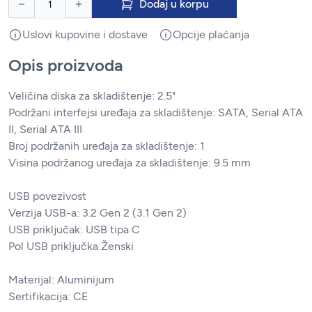
Dodaj u korpu
Uslovi kupovine i dostave
Opcije plaćanja
Opis proizvoda
Veličina diska za skladištenje: 2.5"
Podržani interfejsi uređaja za skladištenje: SATA, Serial ATA
II, Serial ATA III
Broj podržanih uređaja za skladištenje: 1
Visina podržanog uređaja za skladištenje: 9.5 mm
USB povezivost
Verzija USB-a: 3.2 Gen 2 (3.1 Gen 2)
USB priključak: USB tipa C
Pol USB priključka:Ženski
Materijal: Aluminijum
Sertifikacija: CE