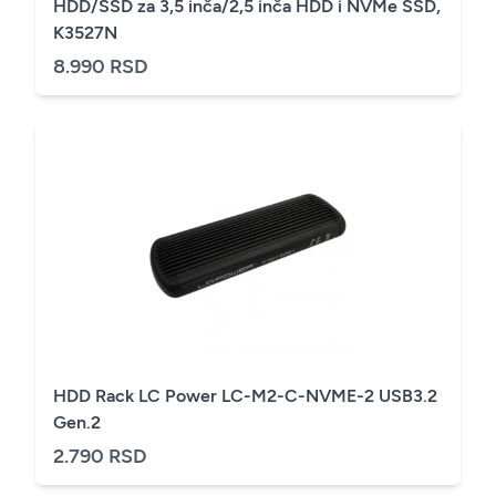
HDD/SSD za 3,5 inča/2,5 inča HDD i NVMe SSD,
K3527N
8.990 RSD
HDD Rack LC Power LC-M2-C-NVME-2 USB3.2
Gen.2
2.790 RSD