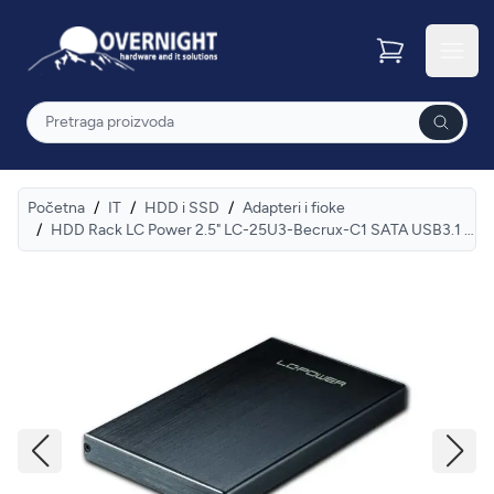
Overnight
Otvor
Pretraga
Početna
/
IT
/
HDD i SSD
/
Adapteri i fioke
/
HDD Rack LC Power 2.5" LC-25U3-Becrux-C1 SATA USB3.1 type C