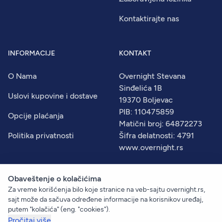
Kontaktirajte nas
INFORMACIJE
KONTAKT
O Nama
Overnight Stevana
Sinđelića 1B
Uslovi kupovine i dostave
19370 Boljevac
PIB: 110475859
Opcije plaćanja
Matični broj: 64872273
Politika privatnosti
Šifra delatnosti: 4791
www.overnight.rs
Obaveštenje o kolačićima
Za vreme korišćenja bilo koje stranice na veb-sajtu overnight.rs,
© 2026
Overnight
. Sva prava zadržana.
sajt može da sačuva određene informacije na korisnikov uređaj,
Created by:
Dejan Vukelić
putem "kolačića" (eng. "cookies").
Pročitaj više