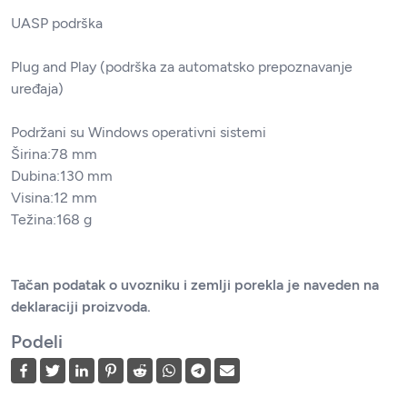
UASP podrška
Plug and Play (podrška za automatsko prepoznavanje
uređaja)
Podržani su Windows operativni sistemi
Širina:78 mm
Dubina:130 mm
Visina:12 mm
Težina:168 g
Tačan podatak o uvozniku i zemlji porekla je naveden na
deklaraciji proizvoda.
Podeli