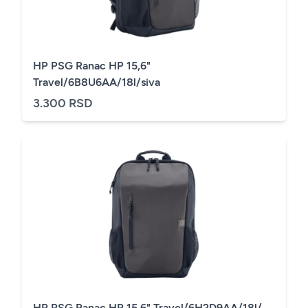
HP PSG Ranac HP 15,6"
Travel/6B8U6AA/18l/siva
3.300 RSD
HP PSG Ranac HP 15,6" Travel/6H2D9AA/18l/