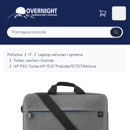
Overnight
Otvor
Pretraga
Početna
/
IT
/
Laptop računari i oprema
/
Torbe, rančevi i futrole
/
HP PSG Torba HP 15.6" Prelude/1E7D7AA/siva