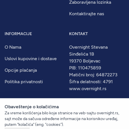
Zaboravljena lozinka
Kontaktirajte nas
INFORMACIJE
KONTAKT
O Nama
Overnight Stevana
Sinđelića 1B
Uslovi kupovine i dostave
19370 Boljevac
PIB: 110475859
Opcije plaćanja
Matični broj: 64872273
Politika privatnosti
Šifra delatnosti: 4791
www.overnight.rs
Obaveštenje o kolačićima
Za vreme korišćenja bilo koje stranice na veb-sajtu overnight.rs,
© 2026
Overnight
. Sva prava zadržana.
sajt može da sačuva određene informacije na korisnikov uređaj,
Created by:
Dejan Vukelić
putem "kolačića" (eng. "cookies").