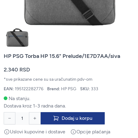
HP PSG Torba HP 15.6" Prelude/1E7D7AA/siva
2.340 RSD
*sve prikazane cene su sa uračunatim pdv-om
EAN:
195122282776
Brend:
HP PSG
SKU:
333
Na stanju.
Dostava kroz 1-3 radna dana.
Dodaj u korpu
Uslovi kupovine i dostave
Opcije plaćanja