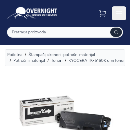
Overnight
Otvor
Pretraga
Početna
/
Štampači, skeneri i potrošni materijal
/
Potrošni materijal
/
Toneri
/
KYOCERA TK-5160K crni toner