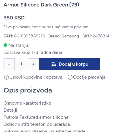
Armor Silicone Dark Green (79)
380 RSD
*sve prikazane cene su sa uračunatim pdv-om
EAN:
8610393889216
Brend:
Samsung
SKU:
2478314
Na stanju.
Dostava kroz 1-3 radna dana.
Dodaj u korpu
Uslovi kupovine i dostave
Opcije plaćanja
Opis proizvoda
Osnovne karakteristike
Detalji
Futrola Textured armor silicone
Odlicno stiti telefon od udaraca.
Futrola lepog dizajna i kvalitetne izrade!