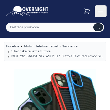
Overnight
Otvor
Pretraga
Početna
/
Mobilni telefoni, Tableti i Navigacije
/
Silikonske reljefne futrole
/
MCTR82-SAMSUNG S20 Plus * Futrola Textured Armor Silicone Dark Green (79)