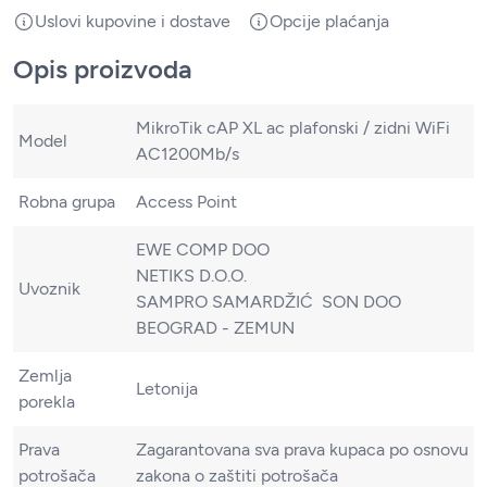
Uslovi kupovine i dostave
Opcije plaćanja
Opis proizvoda
MikroTik cAP XL ac plafonski / zidni WiFi
Model
AC1200Mb/s
Robna grupa
Access Point
EWE COMP DOO
NETIKS D.O.O.
Uvoznik
SAMPRO SAMARDŽIĆ SON DOO
BEOGRAD - ZEMUN
Zemlja
Letonija
porekla
Prava
Zagarantovana sva prava kupaca po osnovu
potrošača
zakona o zaštiti potrošača