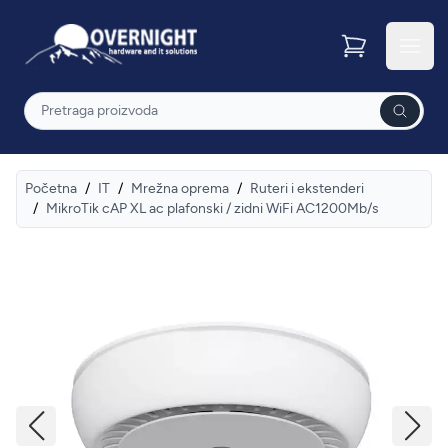
Overnight
Otvor
Pretraga
Početna
/
IT
/
Mrežna oprema
/
Ruteri i ekstenderi
/
MikroTik cAP XL ac plafonski / zidni WiFi AC1200Mb/s