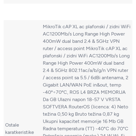
MikroTik cAP XL ac plafonski / zidni WiFi
AC1200Mb/s Long Range High Power
400mW dual band 2.4 & 5GHz VPN
ruter / access point MikroTik cAP XL ac
plafonski / zidni WiFi AC1200Mb/s Long
Range High Power 400mW dual band
2.4 & 5GHz 802.11ac/a/b/g/n VPN ruter
/ access point sa 5.5 / 6dBi antenama, 2
Gigabit LAN/WAN PoE in&out, temp
-40º÷70ºC, ROS L4 BRZA MEMORIJA
Da GB Ulazni napon 18-57 V VRSTA
SOFTVERA RouterOS (licenca: 4) Neto
težina 0,50 kg Bruto težina 0,87 kg
Ukupni kapacitet memorije 16 Mb GB
Ostale
Radna temperatura (TT) -40°C do 70°C
karatkeristike
Potrošnja energije (maks.) 24 W Wi-Fi