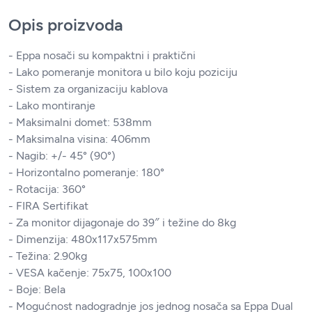
Opis proizvoda
- Eppa nosači su kompaktni i praktični
- Lako pomeranje monitora u bilo koju poziciju
- Sistem za organizaciju kablova
- Lako montiranje
- Maksimalni domet: 538mm
- Maksimalna visina: 406mm
- Nagib: +/- 45° (90°)
- Horizontalno pomeranje: 180°
- Rotacija: 360°
- FIRA Sertifikat
- Za monitor dijagonaje do 39″ i težine do 8kg
- Dimenzija: 480x117x575mm
- Težina: 2.90kg
- VESA kačenje: 75x75, 100x100
- Boje: Bela
- Mogućnost nadogradnje jos jednog nosača sa
Eppa Dual