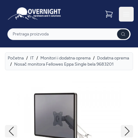
Overnight
Otvor
Pretraga
Početna
/
IT
/
Monitori i dodatna oprema
/
Dodatna oprema
/
Nosač monitora Fellowes Eppa Single bela 9683201