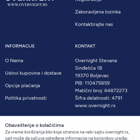
Zaboravljena lozinka
Kontaktirajte nas
INFORMACIJE
KONTAKT
O Nama
Overnight Stevana
Sinđelića 1B
Uslovi kupovine i dostave
19370 Boljevac
PIB: 110475859
Opcije plaćanja
Matični broj: 64872273
Politika privatnosti
Šifra delatnosti: 4791
www.overnight.rs
Obaveštenje o kolačićima
Za vreme korišćenja bilo koje stranice na veb-sajtu overnight.rs,
© 2026
Overnight
. Sva prava zadržana.
sajt može da sačuva određene informacije na korisnikov uređaj,