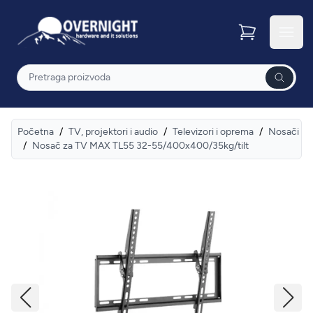
Overnight
Otvor
Pretraga
Početna
/
TV, projektori i audio
/
Televizori i oprema
/
Nosači
/
Nosač za TV MAX TL55 32-55/400x400/35kg/tilt