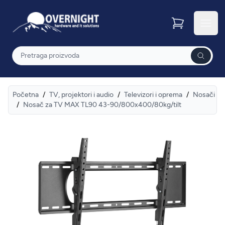
Overnight
Otvor
Pretraga
Početna
/
TV, projektori i audio
/
Televizori i oprema
/
Nosači
/
Nosač za TV MAX TL90 43-90/800x400/80kg/tilt