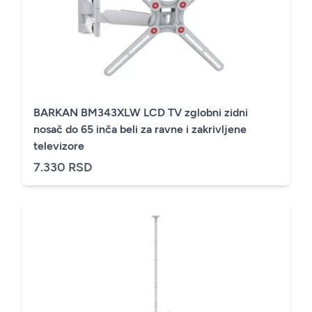
BARKAN BM343XLW LCD TV zglobni zidni
nosač do 65 inča beli za ravne i zakrivljene
televizore
7.330 RSD