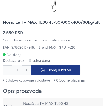
Nosač za TV MAX TL90 43-90/800x400/80kg/tilt
2.580 RSD
*sve prikazane cene su sa uračunatim pdv-om
EAN:
9780201379167
Brend:
MAX
SKU:
7620
Na stanju.
Dostava kroz 1-3 radna dana.
Dodaj u korpu
Uslovi kupovine i dostave
Opcije plaćanja
Opis proizvoda
Nosač za TV MAX TL90 43-