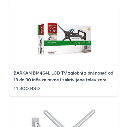
BARKAN BM464L LCD TV zglobni zidni nosač od
13 do 90 inča za ravne i zakrivljene televizore
11.300 RSD