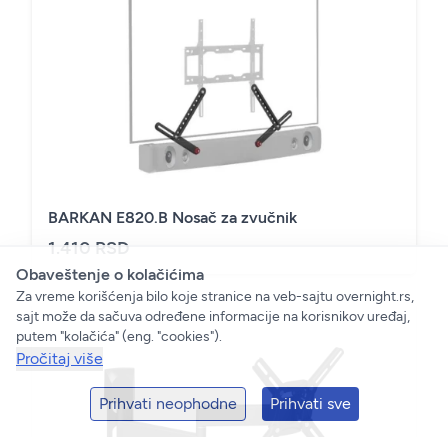
BARKAN E820.B Nosač za zvučnik
1.410 RSD
Obaveštenje o kolačićima
Za vreme korišćenja bilo koje stranice na veb-sajtu overnight.rs,
sajt može da sačuva određene informacije na korisnikov uređaj,
putem "kolačića" (eng. "cookies").
Pročitaj više
Prihvati neophodne
Prihvati sve