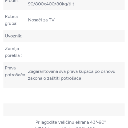
Model:
90/800x400/80kg/tilt
Robna
Nosači za TV
grupa:
Uvoznik:
Zemlja
porekla :
Prava
Zagarantovana sva prava kupaca po osnovu
potrošača
zakona o zaštiti potrošača
:
Prilagodite veličinu ekrana 43"-90"