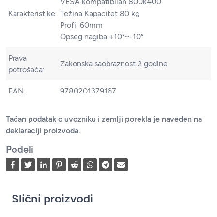
VESA kompatibilan 800k400
Karakteristike
Težina Kapacitet 80 kg
Profil 60mm
Opseg nagiba +10°~-10°
Prava
Zakonska saobraznost 2 godine
potrošača:
EAN:
9780201379167
Tačan podatak o uvozniku i zemlji porekla je naveden na
deklaraciji proizvoda.
Podeli
Slični proizvodi