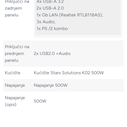
Priključci na
4x USB-A 3.2
zadnjem
2x USB-A 2.0
panelu
1x Gb LAN (Realtek RTL8118AS),
3x Audio,
1x PS /​2 kombo
Priključci na
prednjem
2x USB2.0 +Audio
panelu
Kućište
Kućište Stars Solutions K02 500W
Napajanje
Napajanje 500W
Napajanje
500W
(opis)