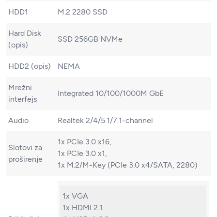
HDD1
M.2 2280 SSD
Hard Disk
SSD 256GB NVMe
(opis)
HDD2 (opis)
NEMA
Mrežni
Integrated 10/100/1000M GbE
interfejs
Audio
Realtek 2/4/5.1/7.1-channel
1x PCIe 3.0 x16,
Slotovi za
1x PCIe 3.0 x1,
proširenje
1x M.2/​M-Key (PCIe 3.0 x4/​SATA, 2280)
1x VGA
1x HDMI 2.1