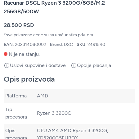
Racunar DSCL Ryzen 3 3200G/8GB/M.2
256GB/500W
28.500 RSD
*sve prikazane cene su sa uračunatim pdv-om
EAN:
202314080002
Brend:
DSC
SKU:
2491540
Nije na stanju.
Uslovi kupovine i dostave
Opcije plaćanja
Opis proizvoda
Platforma
AMD
Tip
Ryzen 3 3200G
procesora
Opis
CPU AM4 AMD Ryzen 3 3200G,
procesora
YD3200C5FHBOX