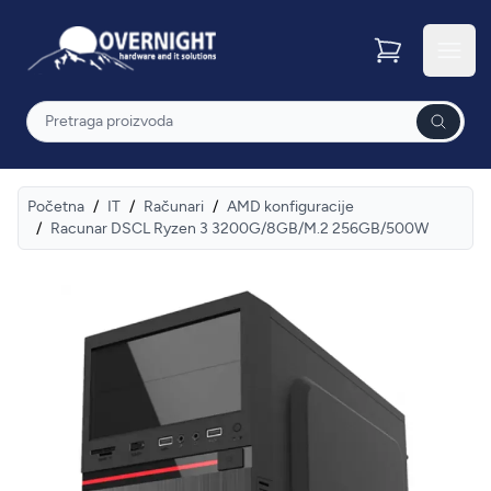
Overnight
Otvor
Pretraga
Početna
/
IT
/
Računari
/
AMD konfiguracije
/
Racunar DSCL Ryzen 3 3200G/8GB/M.2 256GB/500W