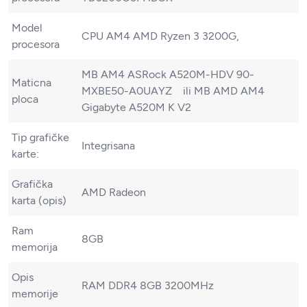
Model
CPU AM4 AMD Ryzen 3 3200G,
procesora
MB AM4 ASRock A520M-HDV 90-
Maticna
MXBE50-A0UAYZ ili MB AMD AM4
ploca
Gigabyte A520M K V2
Tip grafičke
Integrisana
karte:
Grafička
AMD Radeon
karta (opis)
Ram
8GB
memorija
Opis
RAM DDR4 8GB 3200MHz
memorije