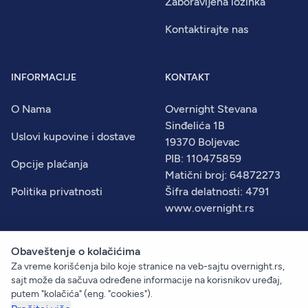
Zaboravljena lozinka
Kontaktirajte nas
INFORMACIJE
KONTAKT
O Nama
Overnight Stevana
Sinđelića 1B
Uslovi kupovine i dostave
19370 Boljevac
PIB: 110475859
Opcije plaćanja
Matični broj: 64872273
Politika privatnosti
Šifra delatnosti: 4791
www.overnight.rs
Obaveštenje o kolačićima
Za vreme korišćenja bilo koje stranice na veb-sajtu overnight.rs,
© 2026
Overnight
. Sva prava zadržana.
sajt može da sačuva određene informacije na korisnikov uređaj,
Created by:
Dejan Vukelić
putem "kolačića" (eng. "cookies").