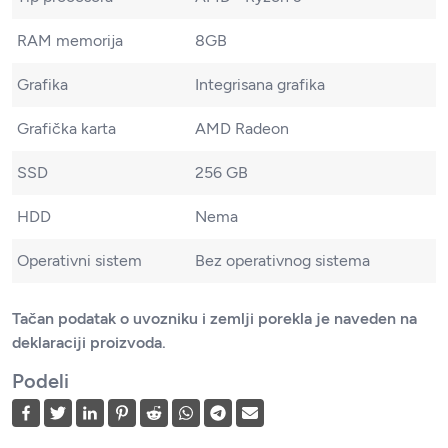
RAM memorija
8GB
Grafika
Integrisana grafika
Grafička karta
AMD Radeon
SSD
256 GB
HDD
Nema
Operativni sistem
Bez operativnog sistema
Tačan podatak o uvozniku i zemlji porekla je naveden na
deklaraciji proizvoda.
Podeli