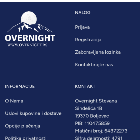
NALOG
Prijava
Registracija
Zaboravljena lozinka
Kontaktirajte nas
INFORMACIJE
KONTAKT
O Nama
Overnight Stevana
Sinđelića 1B
Uslovi kupovine i dostave
19370 Boljevac
PIB: 110475859
Opcije plaćanja
Matični broj: 64872273
Politika privatnosti
Šifra delatnosti: 4791