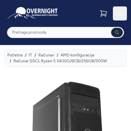
Overnight
Otvor
Pretraga
Početna
/
IT
/
Računari
/
AMD konfiguracije
/
Računar DSCL Ryzen 5 3400G/8GB/256GB/500W