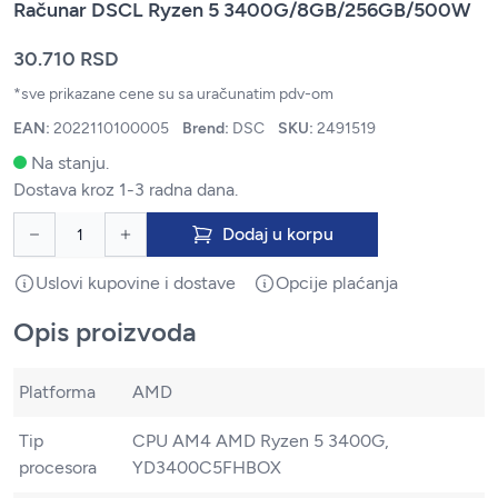
Računar DSCL Ryzen 5 3400G/8GB/256GB/500W
30.710 RSD
*sve prikazane cene su sa uračunatim pdv-om
EAN:
2022110100005
Brend:
DSC
SKU:
2491519
Na stanju.
Dostava kroz 1-3 radna dana.
Dodaj u korpu
Uslovi kupovine i dostave
Opcije plaćanja
Opis proizvoda
Platforma
AMD
Tip
CPU AM4 AMD Ryzen 5 3400G,
procesora
YD3400C5FHBOX