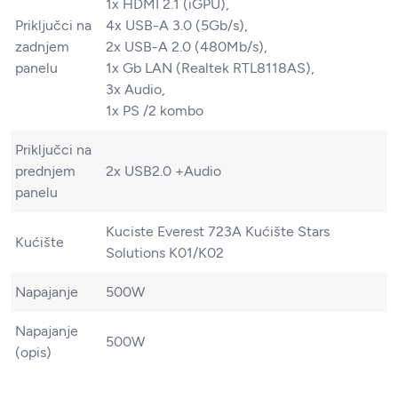
1x HDMI 2.1 (iGPU),
Priključci na
4x USB-A 3.0 (5Gb/​s),
zadnjem
2x USB-A 2.0 (480Mb/​s),
panelu
1x Gb LAN (Realtek RTL8118AS),
3x Audio,
1x PS /​2 kombo
Priključci na
prednjem
2x USB2.0 +Audio
panelu
Kuciste Everest 723A Kućište Stars
Kućište
Solutions K01/K02
Napajanje
500W
Napajanje
500W
(opis)