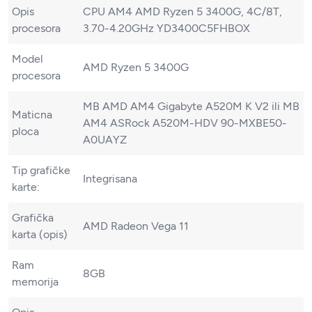
Opis
CPU AM4 AMD Ryzen 5 3400G, 4C/8T,
procesora
3.70-4.20GHz YD3400C5FHBOX
Model
AMD Ryzen 5 3400G
procesora
MB AMD AM4 Gigabyte A520M K V2 ili MB
Maticna
AM4 ASRock A520M-HDV 90-MXBE50-
ploca
A0UAYZ
Tip grafičke
Integrisana
karte:
Grafička
AMD Radeon Vega 11
karta (opis)
Ram
8GB
memorija