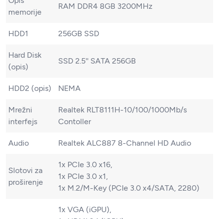
Opis
RAM DDR4 8GB 3200MHz
memorije
HDD1
256GB SSD
Hard Disk
SSD 2.5'' SATA 256GB
(opis)
HDD2 (opis)
NEMA
Mrežni
Realtek RLT8111H-10/100/1000Mb/s
interfejs
Contoller
Audio
Realtek ALC887 8-Channel HD Audio
1x PCIe 3.0 x16,
Slotovi za
1x PCIe 3.0 x1,
proširenje
1x M.2/​M-Key (PCIe 3.0 x4/​SATA, 2280)
1x VGA (iGPU),