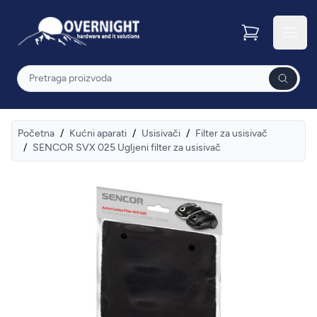
Overnight
Otvor
Pretraga
Početna
/
Kućni aparati
/
Usisivači
/
Filter za usisivač
/
SENCOR SVX 025 Ugljeni filter za usisivač