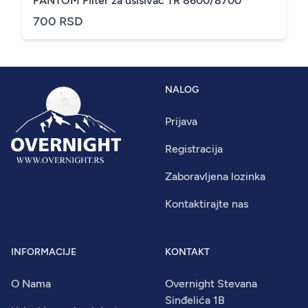
FANTOM Filter za usisivač TR 8600/8700
700 RSD
NALOG
Prijava
Registracija
Zaboravljena lozinka
Kontaktirajte nas
INFORMACIJE
KONTAKT
O Nama
Overnight Stevana
Sinđelića 1B