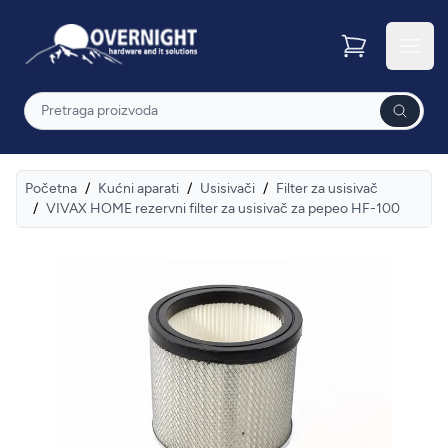
Overnight
Otvor
Pretraga
Početna
/
Kućni aparati
/
Usisivači
/
Filter za usisivač
/
VIVAX HOME rezervni filter za usisivač za pepeo HF-100