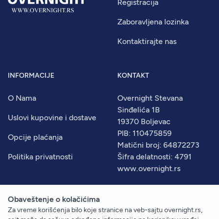
Registracija
Zaboravljena lozinka
Kontaktirajte nas
INFORMACIJE
KONTAKT
O Nama
Overnight Stevana
Sinđelića 1B
Uslovi kupovine i dostave
19370 Boljevac
PIB: 110475859
Opcije plaćanja
Matični broj: 64872273
Politika privatnosti
Šifra delatnosti: 4791
www.overnight.rs
Obaveštenje o kolačićima
Za vreme korišćenja bilo koje stranice na veb-sajtu overnight.rs,
© 2026
Overnight
. Sva prava zadržana.