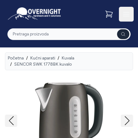
Overnight
Otvor
Pretraga
Početna
/
Kućni aparati
/
Kuvala
/
SENCOR SWK 1778BK kuvalo