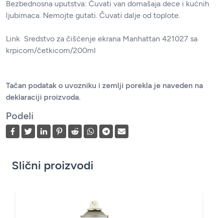
Bezbednosna uputstva: Čuvati van domašaja dece i kućnih
ljubimaca. Nemojte gutati. Čuvati dalje od toplote.
Link
Sredstvo za čišćenje ekrana Manhattan 421027 sa
krpicom/četkicom/200ml
Tačan podatak o uvozniku i zemlji porekla je naveden na
deklaraciji proizvoda.
Podeli
Slični proizvodi