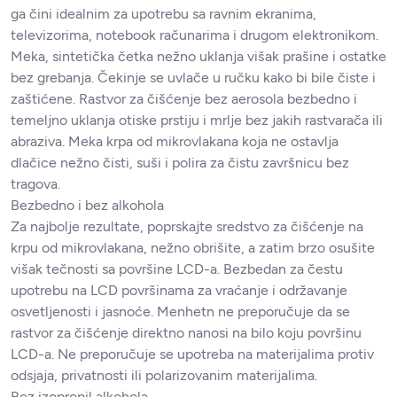
ga čini idealnim za upotrebu sa ravnim ekranima,
televizorima, notebook računarima i drugom elektronikom.
Meka, sintetička četka nežno uklanja višak prašine i ostatke
bez grebanja. Čekinje se uvlače u ručku kako bi bile čiste i
zaštićene. Rastvor za čišćenje bez aerosola bezbedno i
temeljno uklanja otiske prstiju i mrlje bez jakih rastvarača ili
abraziva. Meka krpa od mikrovlakana koja ne ostavlja
dlačice nežno čisti, suši i polira za čistu završnicu bez
tragova.
Bezbedno i bez alkohola
Za najbolje rezultate, poprskajte sredstvo za čišćenje na
krpu od mikrovlakana, nežno obrišite, a zatim brzo osušite
višak tečnosti sa površine LCD-a. Bezbedan za čestu
upotrebu na LCD površinama za vraćanje i održavanje
osvetljenosti i jasnoće. Menhetn ne preporučuje da se
rastvor za čišćenje direktno nanosi na bilo koju površinu
LCD-a. Ne preporučuje se upotreba na materijalima protiv
odsjaja, privatnosti ili polarizovanim materijalima.
Bez izopropil alkohola