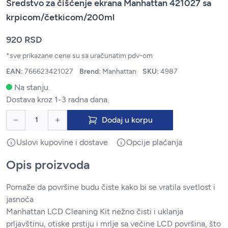
Sredstvo za čišćenje ekrana Manhattan 421027 sa
krpicom/četkicom/200ml
920 RSD
*sve prikazane cene su sa uračunatim pdv-om
EAN:
766623421027
Brend:
Manhattan
SKU:
4987
Na stanju.
Dostava kroz 1-3 radna dana.
Dodaj u korpu
Uslovi kupovine i dostave
Opcije plaćanja
Opis proizvoda
Pomaže da površine budu čiste kako bi se vratila svetlost i
jasnoća
Manhattan LCD Cleaning Kit nežno čisti i uklanja
prljavštinu, otiske prstiju i mrlje sa većine LCD površina, što