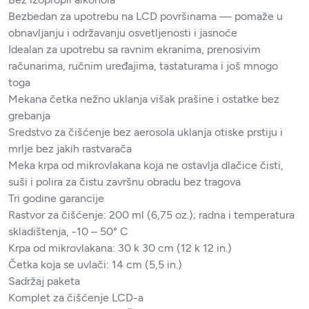
Bezbedan za upotrebu na LCD površinama — pomaže u
obnavljanju i održavanju osvetljenosti i jasnoće
Idealan za upotrebu sa ravnim ekranima, prenosivim
računarima, ručnim uređajima, tastaturama i još mnogo
toga
Mekana četka nežno uklanja višak prašine i ostatke bez
grebanja
Sredstvo za čišćenje bez aerosola uklanja otiske prstiju i
mrlje bez jakih rastvarača
Meka krpa od mikrovlakana koja ne ostavlja dlačice čisti,
suši i polira za čistu završnu obradu bez tragova
Tri godine garancije
Rastvor za čišćenje: 200 ml (6,75 oz.); radna i temperatura
skladištenja, -10 – 50° C
Krpa od mikrovlakana: 30 k 30 cm (12 k 12 in.)
Četka koja se uvlači: 14 cm (5,5 in.)
Sadržaj paketa
Komplet za čišćenje LCD-a