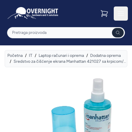
Overnight
Otvor
Pretraga
Početna
/
IT
/
Laptop računari i oprema
/
Dodatna oprema
/
Sredstvo za čišćenje ekrana Manhattan 421027 sa krpicom/četkicom/200ml