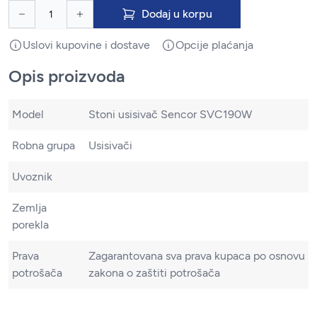
Dodaj u korpu
Uslovi kupovine i dostave
Opcije plaćanja
Opis proizvoda
Model
Stoni usisivač Sencor SVC190W
Robna grupa
Usisivači
Uvoznik
Zemlja
porekla
Prava
Zagarantovana sva prava kupaca po osnovu
potrošača
zakona o zaštiti potrošača