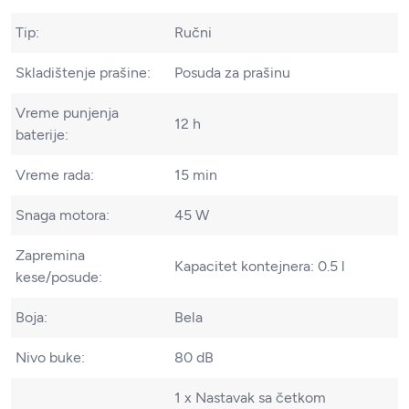
Tip:
Ručni
Skladištenje prašine:
Posuda za prašinu
Vreme punjenja
12 h
baterije:
Vreme rada:
15 min
Snaga motora:
45 W
Zapremina
Kapacitet kontejnera: 0.5 l
kese/posude:
Boja:
Bela
Nivo buke:
80 dB
1 x Nastavak sa četkom