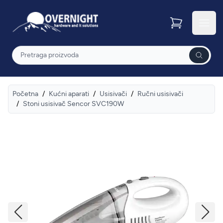
Overnight
Otvor
Pretraga
Početna
/
Kućni aparati
/
Usisivači
/
Ručni usisivači
/
Stoni usisivač Sencor SVC190W