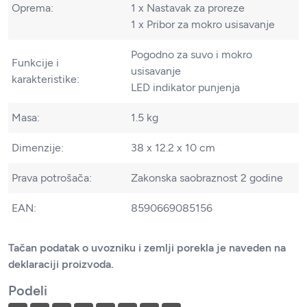
Oprema:
1 x Nastavak za proreze
1 x Pribor za mokro usisavanje
Pogodno za suvo i mokro
Funkcije i
usisavanje
karakteristike:
LED indikator punjenja
Masa:
1.5 kg
Dimenzije:
38 x 12.2 x 10 cm
Prava potrošača:
Zakonska saobraznost 2 godine
EAN:
8590669085156
Tačan podatak o uvozniku i zemlji porekla je naveden na
deklaraciji proizvoda.
Podeli