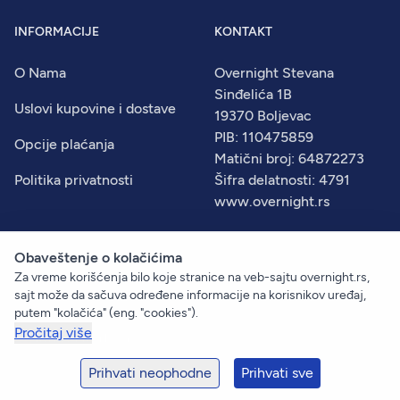
INFORMACIJE
KONTAKT
O Nama
Overnight Stevana
Sinđelića 1B
Uslovi kupovine i dostave
19370 Boljevac
PIB: 110475859
Opcije plaćanja
Matični broj: 64872273
Politika privatnosti
Šifra delatnosti: 4791
www.overnight.rs
Obaveštenje o kolačićima
Za vreme korišćenja bilo koje stranice na veb-sajtu overnight.rs,
© 2026
Overnight
. Sva prava zadržana.
sajt može da sačuva određene informacije na korisnikov uređaj,
Created by:
Dejan Vukelić
putem "kolačića" (eng. "cookies").
Pročitaj više
+381 60 633 09 00
prodaja@overnight.rs
Prihvati neophodne
Prihvati sve