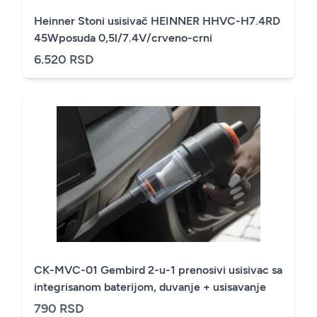
Heinner Stoni usisivač HEINNER HHVC-H7.4RD
45Wposuda 0,5l/7.4V/crveno-crni
6.520 RSD
CK-MVC-01 Gembird 2-u-1 prenosivi usisivac sa
integrisanom baterijom, duvanje + usisavanje
790 RSD