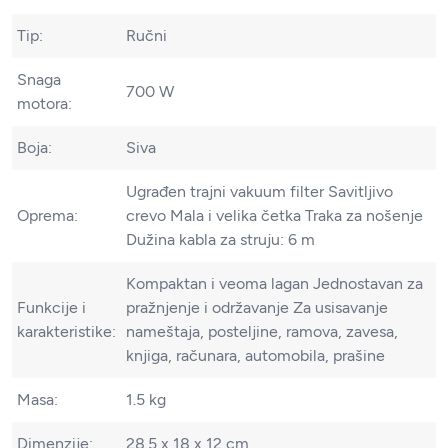
Tip:
Ručni
Snaga
700 W
motora:
Boja:
Siva
Ugrađen trajni vakuum filter Savitljivo
Oprema:
crevo Mala i velika četka Traka za nošenje
Dužina kabla za struju: 6 m
Kompaktan i veoma lagan Jednostavan za
Funkcije i
pražnjenje i održavanje Za usisavanje
karakteristike:
nameštaja, posteljine, ramova, zavesa,
knjiga, računara, automobila, prašine
Masa:
1.5 kg
Dimenzije:
28.5 x 18 x 12 cm