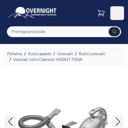
Overnight
Otvor
Pretraga
Početna
/
Kućni aparati
/
Usisivači
/
Ručni usisivači
/
Usisivač ručni Clatronic HS2631 700W