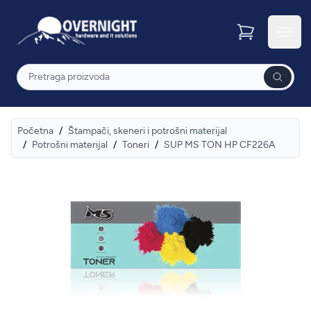
Overnight
Otvor
Pretraga
Početna
/
Štampači, skeneri i potrošni materijal
/
Potrošni materijal
/
Toneri
/
SUP MS TON HP CF226A