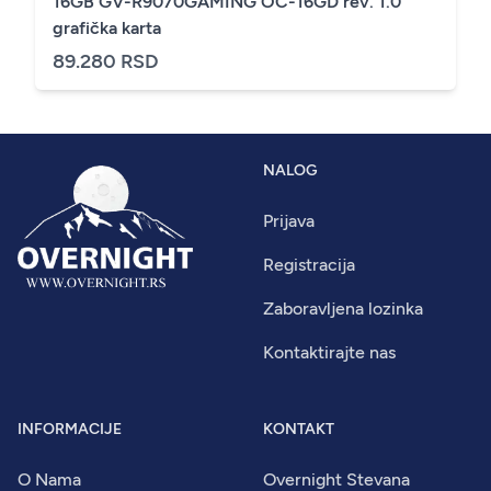
16GB GV-R9070GAMING OC-16GD rev. 1.0
grafička karta
89.280 RSD
NALOG
Prijava
Registracija
Zaboravljena lozinka
Kontaktirajte nas
INFORMACIJE
KONTAKT
O Nama
Overnight Stevana