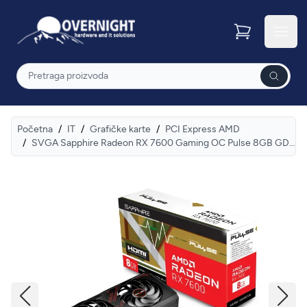
Overnight
Otvor
Pretraga
Početna
/
IT
/
Grafičke karte
/
PCI Express AMD
/
SVGA Sapphire Radeon RX 7600 Gaming OC Pulse 8GB GDDR6, 11324-01-20G