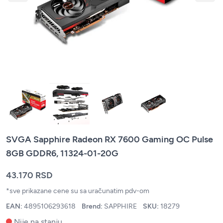
SVGA Sapphire Radeon RX 7600 Gaming OC Pulse
8GB GDDR6, 11324-01-20G
43.170 RSD
*sve prikazane cene su sa uračunatim pdv-om
EAN:
4895106293618
Brend:
SAPPHIRE
SKU:
18279
Nije na stanju.