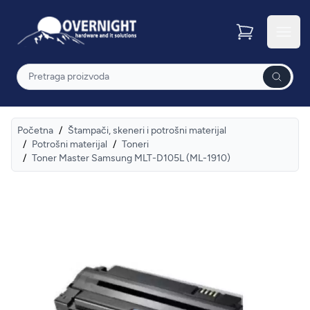
Overnight
Otvor
Pretraga
Početna
/
Štampači, skeneri i potrošni materijal
/
Potrošni materijal
/
Toneri
/
Toner Master Samsung MLT-D105L (ML-1910)