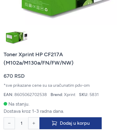
Toner Xprint HP CF217A
(M102a/M130a/FN/FW/NW)
670 RSD
*sve prikazane cene su sa uračunatim pdv-om
EAN:
8605062702538
Brend:
Xprint
SKU:
5831
Na stanju.
Dostava kroz 1-3 radna dana.
Dodaj u korpu