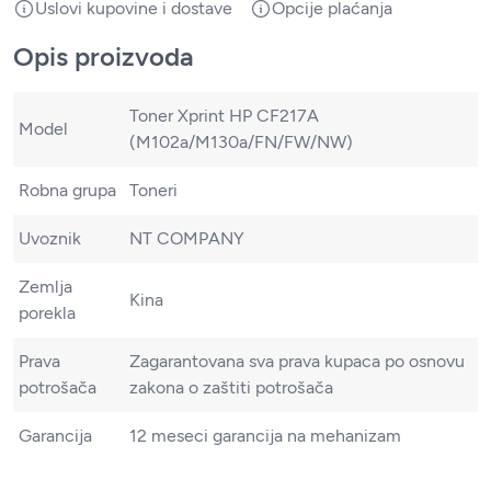
Uslovi kupovine i dostave
Opcije plaćanja
Opis proizvoda
Toner Xprint HP CF217A
Model
(M102a/M130a/FN/FW/NW)
Robna grupa
Toneri
Uvoznik
NT COMPANY
Zemlja
Kina
porekla
Prava
Zagarantovana sva prava kupaca po osnovu
potrošača
zakona o zaštiti potrošača
Garancija
12 meseci garancija na mehanizam