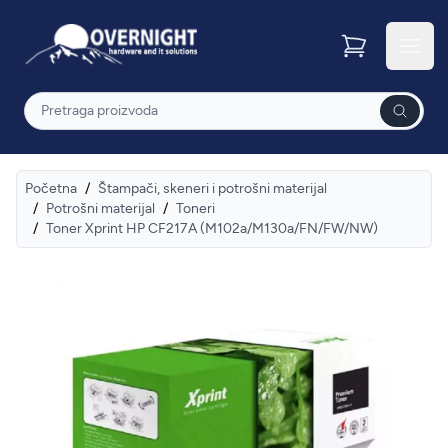
Overnight
Otvor
Pretraga
Početna
/
Štampači, skeneri i potrošni materijal
/
Potrošni materijal
/
Toneri
/
Toner Xprint HP CF217A (M102a/M130a/FN/FW/NW)