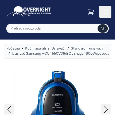
Overnight
Otvor
Pretraga
Početna
/
Kućni aparati
/
Usisivači
/
Standardni usisivači
/
Usisivač Samsung VCC4550V36/BOL snaga 1800W/posuda