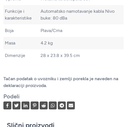
Funkcije i
Automatsko namotavanje kabla Nivo
karakteristike
buke: 80 dBa
Boja
Plava/Crna
Masa
4.2 kg
Dimenzije
28 x 23.8 x 39.5 cm
Tačan podatak o uvozniku i zemlji porekla je naveden na
deklaraciji proizvoda.
Podeli
Slični proizvodi