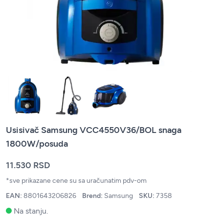
Usisivač Samsung VCC4550V36/BOL snaga
1800W/posuda
11.530 RSD
*sve prikazane cene su sa uračunatim pdv-om
EAN:
8801643206826
Brend:
Samsung
SKU:
7358
Na stanju.