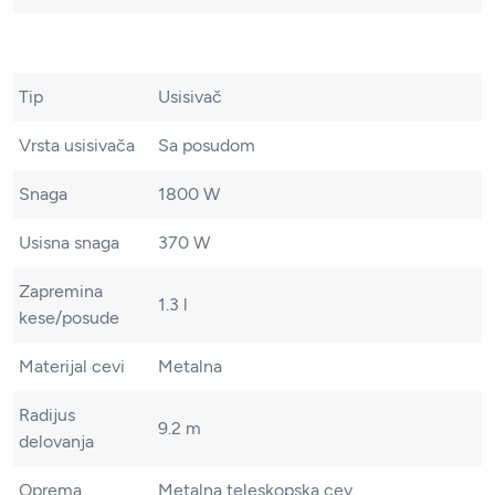
Tip
Usisivač
Vrsta usisivača
Sa posudom
Snaga
1800 W
Usisna snaga
370 W
Zapremina
1.3 l
kese/posude
Materijal cevi
Metalna
Radijus
9.2 m
delovanja
Oprema
Metalna teleskopska cev