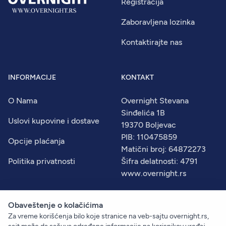
Registracija
Zaboravljena lozinka
Kontaktirajte nas
INFORMACIJE
KONTAKT
O Nama
Overnight Stevana
Sinđelića 1B
Uslovi kupovine i dostave
19370 Boljevac
PIB: 110475859
Opcije plaćanja
Matični broj: 64872273
Politika privatnosti
Šifra delatnosti: 4791
www.overnight.rs
Obaveštenje o kolačićima
Za vreme korišćenja bilo koje stranice na veb-sajtu overnight.rs,
© 2026
Overnight
. Sva prava zadržana.