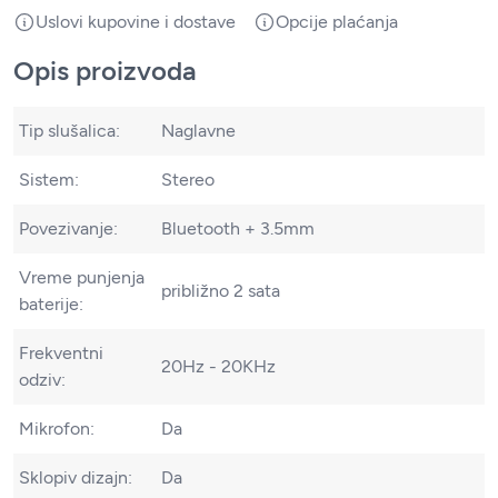
Uslovi kupovine i dostave
Opcije plaćanja
Opis proizvoda
Tip slušalica:
Naglavne
Sistem:
Stereo
Povezivanje:
Bluetooth + 3.5mm
Vreme punjenja
približno 2 sata
baterije:
Frekventni
20Hz - 20KHz
odziv:
Mikrofon:
Da
Sklopiv dizajn:
Da