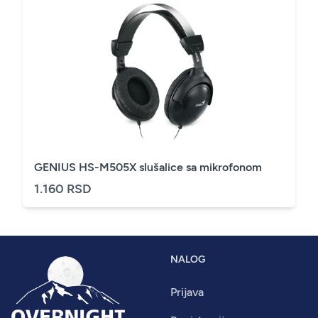
GENIUS HS-M505X slušalice sa mikrofonom
1.160 RSD
NALOG
Prijava