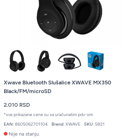
Xwave Bluetooth Slušalice XWAVE MX350
Black/FM/microSD
2.010 RSD
*sve prikazane cene su sa uračunatim pdv-om
EAN:
8605062701104
Brend:
XWAVE
SKU:
5821
Nije na stanju.