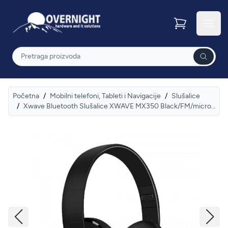
Overnight
Otvor
Pretraga
Početna
/
Mobilni telefoni, Tableti i Navigacije
/
Slušalice
/
Xwave Bluetooth Slušalice XWAVE MX350 Black/FM/microSD