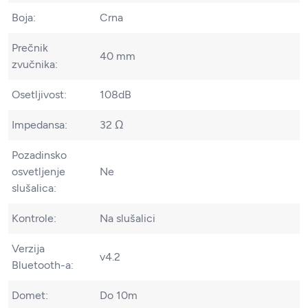
Boja:
Crna
Prečnik
40 mm
zvučnika:
Osetljivost:
108dB
Impedansa:
32 Ω
Pozadinsko
osvetljenje
Ne
slušalica:
Kontrole:
Na slušalici
Verzija
v4.2
Bluetooth-a:
Domet:
Do 10m