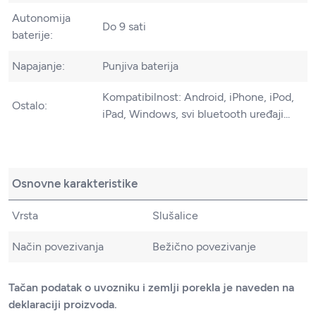
Autonomija
Do 9 sati
baterije:
Napajanje:
Punjiva baterija
Kompatibilnost: Android, iPhone, iPod,
Ostalo:
iPad, Windows, svi bluetooth uređaji...
Osnovne karakteristike
Vrsta
Slušalice
Način povezivanja
Bežično povezivanje
Tačan podatak o uvozniku i zemlji porekla je naveden na
deklaraciji proizvoda.