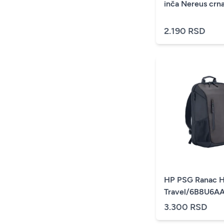
inča Nereus crn
2.190 RSD
HP PSG Ranac H
Travel/6B8U6AA
3.300 RSD