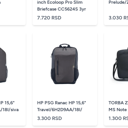
a
inch Ecoloop Pro Slim
Prelude/
Briefcase CC5624S 3yr
7.720 RSD
3.030 R
P 15,6"
HP PSG Ranac HP 15,6"
TORBA 
/18l/siva
Travel/6H2D9AA/18l/
MS Note
3.300 RSD
1.300 R