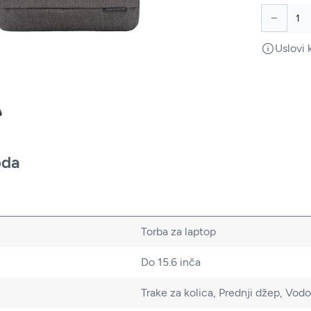
Uslovi 
oda
Torba za laptop
Do 15.6 inča
Trake za kolica, Prednji džep, Vod