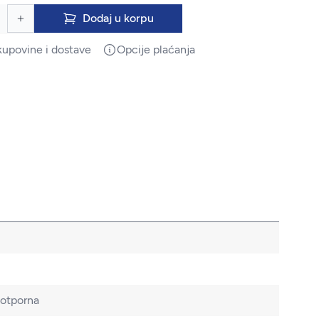
Dodaj u korpu
kupovine i dostave
Opcije plaćanja
ootporna