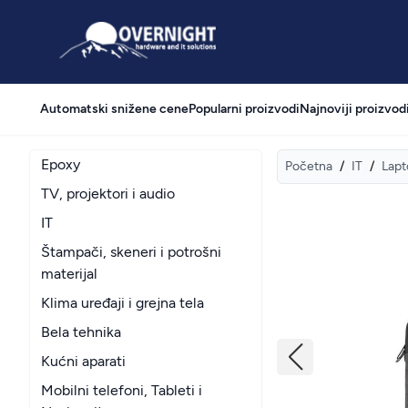
Overnight
Automatski snižene cene
Popularni proizvodi
Najnoviji proizvod
Epoxy
Početna
/
IT
/
Lapt
TV, projektori i audio
IT
Štampači, skeneri i potrošni
materijal
Klima uređaji i grejna tela
Bela tehnika
Kućni aparati
Mobilni telefoni, Tableti i