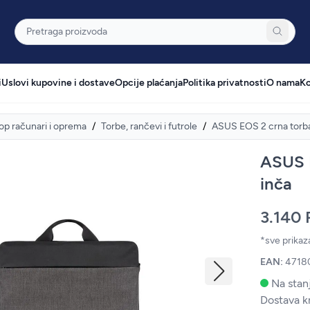
Pretraga
i
Uslovi kupovine i dostave
Opcije plaćanja
Politika privatnosti
O nama
Ko
op računari i oprema
/
Torbe, rančevi i futrole
/
ASUS EOS 2 crna torba 
ASUS E
inča
3.140
*sve prika
EAN:
4718
Na stanj
Dostava k