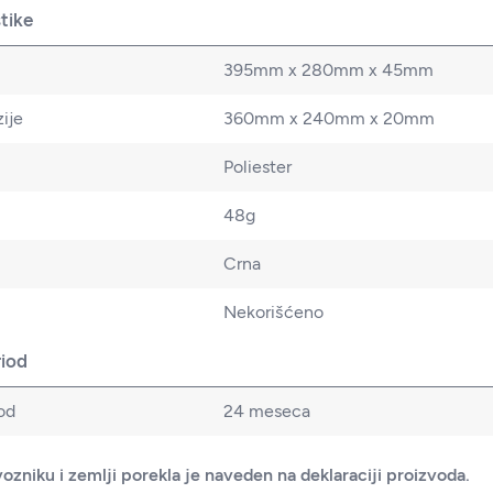
stike
395mm x 280mm x 45mm
ije
360mm x 240mm x 20mm
Poliester
48g
Crna
Nekorišćeno
riod
od
24 meseca
ozniku i zemlji porekla je naveden na deklaraciji proizvoda.