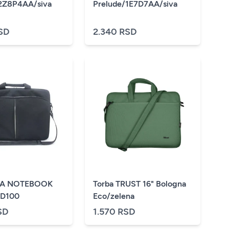
2Z8P4AA/siva
Prelude/1E7D7AA/siva
SD
2.340 RSD
ZA NOTEBOOK
Torba TRUST 16" Bologna
 D100
Eco/zelena
SD
1.570 RSD