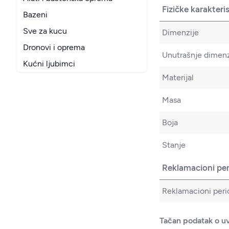
Fizičke karakteri
Bazeni
Sve za kucu
Dimenzije
Dronovi i oprema
Unutrašnje dimenz
Kućni ljubimci
Materijal
Masa
Boja
Stanje
Reklamacioni pe
Reklamacioni peri
Tačan podatak o uv