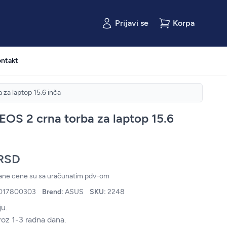
Prijavi se
Korpa
ntakt
za laptop 15.6 inča
OS 2 crna torba za laptop 15.6
 RSD
zane cene su sa uračunatim pdv-om
017800303
Brend:
ASUS
SKU:
2248
u.
roz 1-3 radna dana.