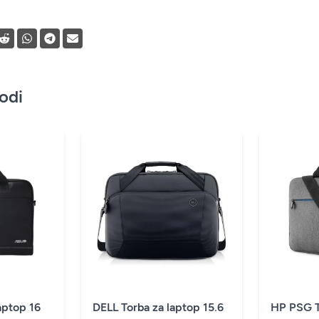
vodi
aptop 16
DELL Torba za laptop 15.6
HP PSG T