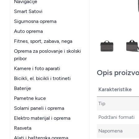
Navigacije
Smart Satovi
Sigurnosna oprema
Auto oprema
Fitnes, sport, zabava, nega
Oprema za poslovanje i skolski
pribor
Kamere i foto aparati
Opis proizv
Bicikli, el. bicikli i trotineti
Baterije
Karakteristike
Pametne kuce
Tip
Solarni paneli i oprema
Podržani formati
Elektro materijal i oprema
Rasveta
Napomena
Alati i baštenska oprema