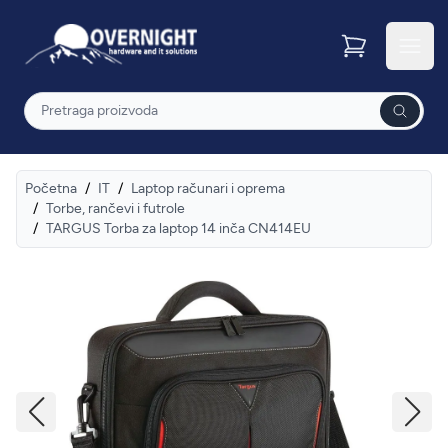
Overnight
Otvor
Pretraga
Početna
/
IT
/
Laptop računari i oprema
/
Torbe, rančevi i futrole
/
TARGUS Torba za laptop 14 inča CN414EU