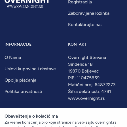
Registracija
Zaboravljena lozinka
Kontaktirajte nas
INFORMACIJE
KONTAKT
O Nama
Overnight Stevana
Sinđelića 1B
Uslovi kupovine i dostave
19370 Boljevac
PIB: 110475859
Opcije plaćanja
Matični broj: 64872273
Politika privatnosti
Šifra delatnosti: 4791
www.overnight.rs
Obaveštenje o kolačićima
Za vreme korišćenja bilo koje stranice na veb-sajtu overnight.rs,
© 2026
Overnight
. Sva prava zadržana.