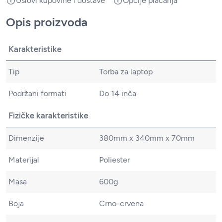
Uslovi kupovine i dostave
Opcije plaćanja
Opis proizvoda
Karakteristike
Tip
Torba za laptop
Podržani formati
Do 14 inča
Fizičke karakteristike
Dimenzije
380mm x 340mm x 70mm
Materijal
Poliester
Masa
600g
Boja
Crno-crvena