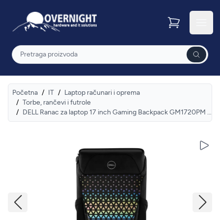
Overnight
Otvor
Pretraga
Početna
/
IT
/
Laptop računari i oprema
/
Torbe, rančevi i futrole
/
DELL Ranac za laptop 17 inch Gaming Backpack GM1720PM 3yr
Pusti