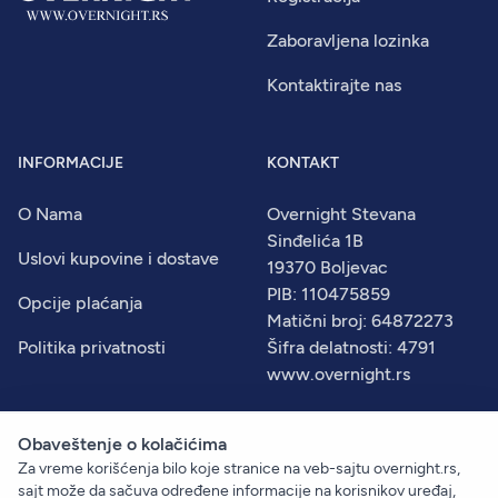
Zaboravljena lozinka
Kontaktirajte nas
INFORMACIJE
KONTAKT
O Nama
Overnight Stevana
Sinđelića 1B
Uslovi kupovine i dostave
19370 Boljevac
PIB: 110475859
Opcije plaćanja
Matični broj: 64872273
Politika privatnosti
Šifra delatnosti: 4791
www.overnight.rs
Obaveštenje o kolačićima
Za vreme korišćenja bilo koje stranice na veb-sajtu overnight.rs,
© 2026
Overnight
. Sva prava zadržana.
sajt može da sačuva određene informacije na korisnikov uređaj,