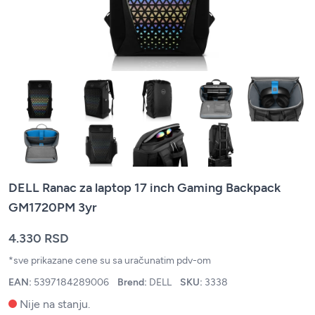
DELL Ranac za laptop 17 inch Gaming Backpack
GM1720PM 3yr
4.330 RSD
*sve prikazane cene su sa uračunatim pdv-om
EAN:
5397184289006
Brend:
DELL
SKU:
3338
Nije na stanju.