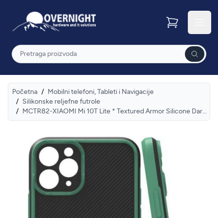
Overnight
Otvor
Pretraga
Početna
/
Mobilni telefoni, Tableti i Navigacije
/
Silikonske reljefne futrole
/
MCTR82-XIAOMI Mi 10T Lite * Textured Armor Silicone Dark Green (79)