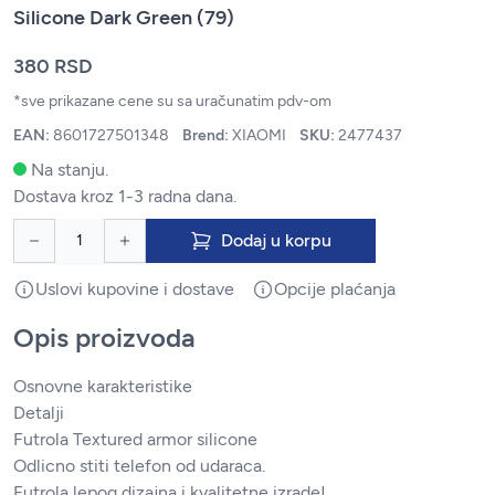
Silicone Dark Green (79)
380 RSD
*sve prikazane cene su sa uračunatim pdv-om
EAN:
8601727501348
Brend:
XIAOMI
SKU:
2477437
Na stanju.
Dostava kroz 1-3 radna dana.
Dodaj u korpu
Uslovi kupovine i dostave
Opcije plaćanja
Opis proizvoda
Osnovne karakteristike
Detalji
Futrola Textured armor silicone
Odlicno stiti telefon od udaraca.
Futrola lepog dizajna i kvalitetne izrade!