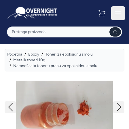
Overnight
Otvor
Pretraga
Početna
/
Epoxy
/
Toneri za epoksidnu smolu
/
Metalik toneri 10g
/
Narandžasta toner u prahu za epoksidnu smolu