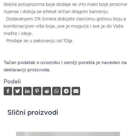
dobila poluprozirna boja dodaje se vrlo malo boje prozirne
nijanse i dobija se efekat sličan dragom kamenju.
Dodavanjem 2% tonera dobijate zasićenu gotovu boju,a
kombinacijom više boja...sve je moguće i sve je do Vaše
mašte i ideje..
Prodaje se u pakovanju od 10gr.
Tačan podatak o uvozniku i zemlji porekla je naveden na
deklaraciji proizvoda.
Podeli
Slični proizvodi