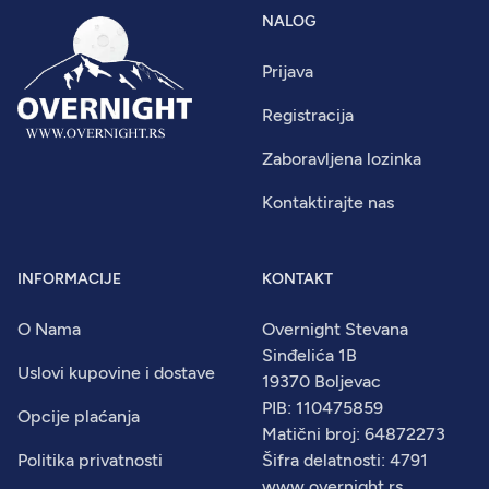
NALOG
Prijava
Registracija
Zaboravljena lozinka
Kontaktirajte nas
INFORMACIJE
KONTAKT
O Nama
Overnight Stevana
Sinđelića 1B
Uslovi kupovine i dostave
19370 Boljevac
PIB: 110475859
Opcije plaćanja
Matični broj: 64872273
Politika privatnosti
Šifra delatnosti: 4791
www.overnight.rs