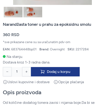
Narandžasta toner u prahu za epoksidnu smolu
360 RSD
*sve prikazane cene su sa uračunatim pdv-om
EAN:
683764448bp01
Brend:
Overnight
SKU:
2217284
Na stanju.
Dostava kroz 1-3 radna dana.
Dodaj u korpu
Uslovi kupovine i dostave
Opcije plaćanja
Opis proizvoda
Od količine dodatog tonera zavisi i nijansa boje.Da bi se