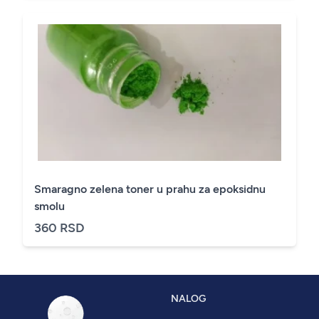
Smaragno zelena toner u prahu za epoksidnu
smolu
360 RSD
NALOG