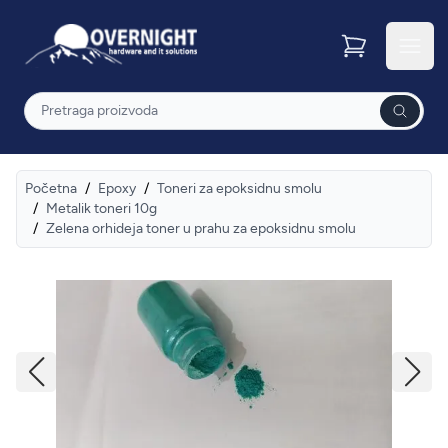
Overnight
Otvor
Pretraga
Početna
/
Epoxy
/
Toneri za epoksidnu smolu
/
Metalik toneri 10g
/
Zelena orhideja toner u prahu za epoksidnu smolu