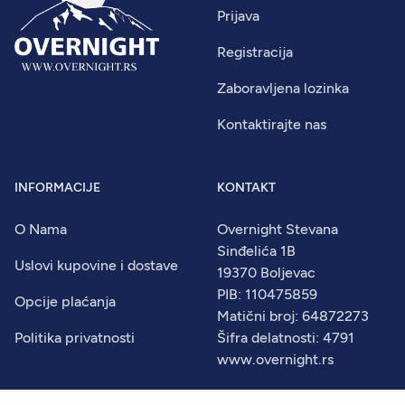
Prijava
Registracija
Zaboravljena lozinka
Kontaktirajte nas
INFORMACIJE
KONTAKT
O Nama
Overnight Stevana
Sinđelića 1B
Uslovi kupovine i dostave
19370 Boljevac
PIB: 110475859
Opcije plaćanja
Matični broj: 64872273
Politika privatnosti
Šifra delatnosti: 4791
www.overnight.rs