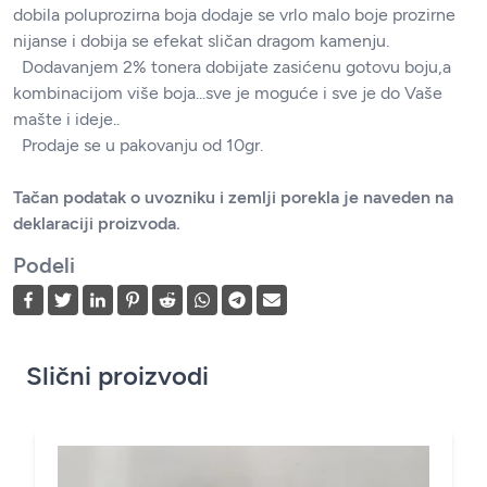
dobila poluprozirna boja dodaje se vrlo malo boje prozirne
nijanse i dobija se efekat sličan dragom kamenju.
Dodavanjem 2% tonera dobijate zasićenu gotovu boju,a
kombinacijom više boja...sve je moguće i sve je do Vaše
mašte i ideje..
Prodaje se u pakovanju od 10gr.
Tačan podatak o uvozniku i zemlji porekla je naveden na
deklaraciji proizvoda.
Podeli
Slični proizvodi