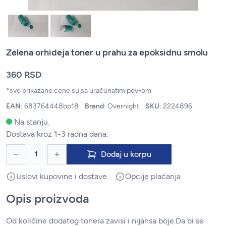
Zelena orhideja toner u prahu za epoksidnu smolu
360 RSD
*sve prikazane cene su sa uračunatim pdv-om
EAN:
683764448bp18
Brend:
Overnight
SKU:
2224896
Na stanju.
Dostava kroz 1-3 radna dana.
Dodaj u korpu
Uslovi kupovine i dostave
Opcije plaćanja
Opis proizvoda
Od količine dodatog tonera zavisi i nijansa boje.Da bi se