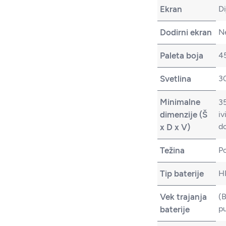
Ekran
Di
Dodirni ekran
N
Paleta boja
4
Svetlina
30
Minimalne
35
dimenzije (Š
iv
do
x D x V)
Težina
P
Tip baterije
HP
Vek trajanja
(B
p
baterije