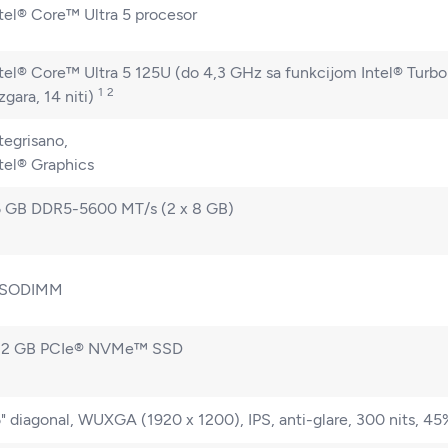
tel® Core™ Ultra 5 procesor
tel® Core™ Ultra 5 125U (do 4,3 GHz sa funkcijom Intel® Turb
1
2
zgara, 14
niti)
tegrisano,
tel® Graphics
6 GB DDR5-5600 MT/s (2 x 8 GB)
 SODIMM
12 GB PCIe® NVMe™ SSD
" diagonal, WUXGA (1920 x 1200), IPS, anti-glare, 300 nits, 4