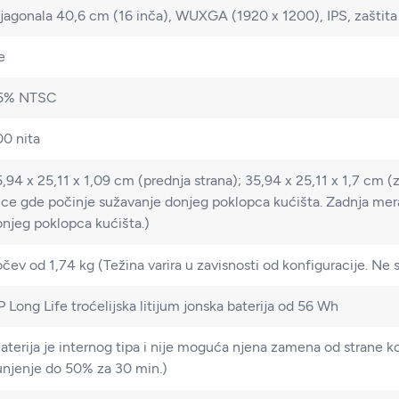
jagonala 40,6 cm (16 inča), WUXGA (1920 x 1200), IPS, zaštita
e
5% NTSC
0 nita
,94 x 25,11 x 1,09 cm (prednja strana); 35,94 x 25,11 x 1,7 cm (
ice gde počinje sužavanje donjeg poklopca kućišta. Zadnja mera
njeg poklopca kućišta.)
očev od 1,74 kg
(Težina varira u zavisnosti od konfiguracije. Ne 
 Long Life troćelijska litijum jonska baterija od 56 Wh
aterija je internog tipa i nije moguća njena zamena od strane ko
unjenje do 50% za 30 min.)