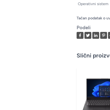
Operativni sistem
Tačan podatak o uv
Podeli
Slični proiz