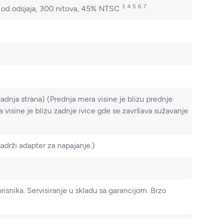
3
4
5
6
7
 od odsjaja, 300 nitova, 45%
NTSC
zadnja strana)
(Prednja mera visine je blizu prednje
 visine je blizu zadnje ivice gde se završava sužavanje
sadrži adapter za napajanje.)
risnika. Servisiranje u skladu sa garancijom. Brzo