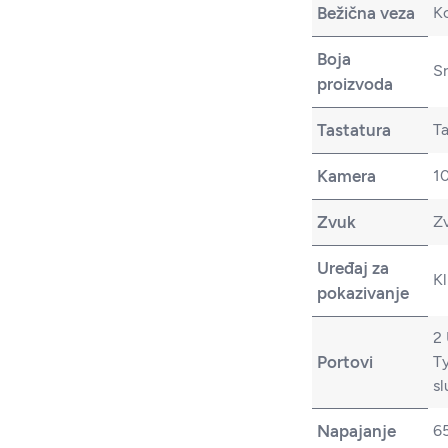
Bežična veza
Ko
Boja
S
proizvoda
Tastatura
T
Kamera
1
Zvuk
Zv
Uređaj za
Kl
pokazivanje
2 
Portovi
Ty
sl
Napajanje
6