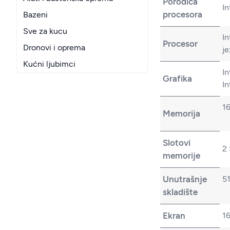
Porodica
In
procesora
Bazeni
Sve za kucu
In
Procesor
Dronovi i oprema
je
Kućni ljubimci
In
Grafika
In
1
Memorija
Slotovi
2
memorije
Unutrašnje
5
skladište
Ekran
16