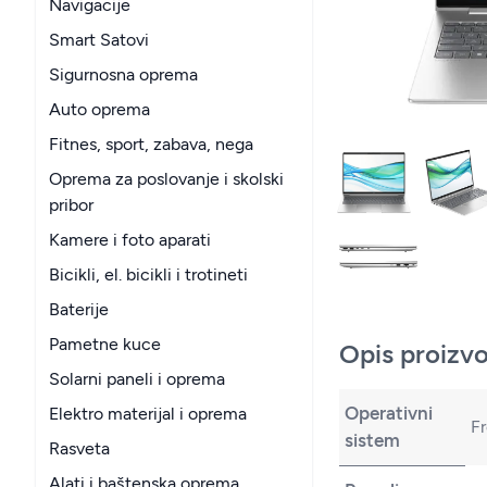
Navigacije
Smart Satovi
Sigurnosna oprema
Auto oprema
Fitnes, sport, zabava, nega
Oprema za poslovanje i skolski
pribor
Kamere i foto aparati
Bicikli, el. bicikli i trotineti
Baterije
Pametne kuce
Opis proizv
Solarni paneli i oprema
Operativni
Elektro materijal i oprema
F
sistem
Rasveta
Alati i baštenska oprema