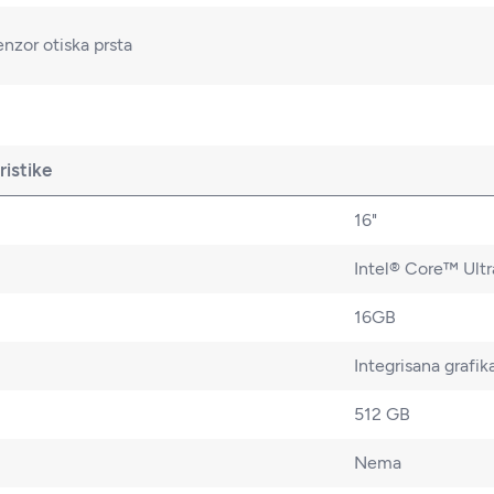
nzor otiska prsta
istike
16"
Intel® Core™ Ultr
16GB
Integrisana grafik
512 GB
Nema