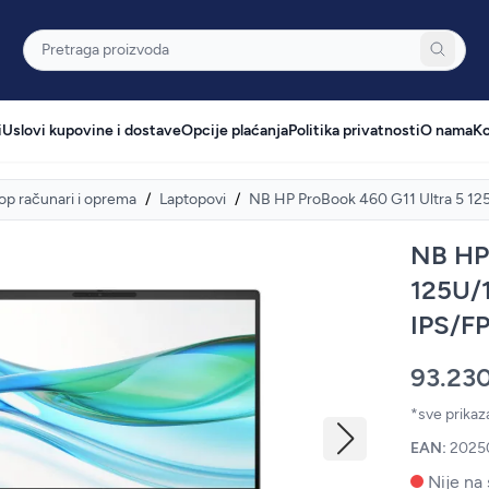
Pretraga
i
Uslovi kupovine i dostave
Opcije plaćanja
Politika privatnosti
O nama
Ko
op računari i oprema
/
Laptopovi
/
NB HP ProBook 460 G11 Ultra 5
NB HP 
125U/
IPS/F
93.23
*sve prika
EAN:
2025
Nije na 