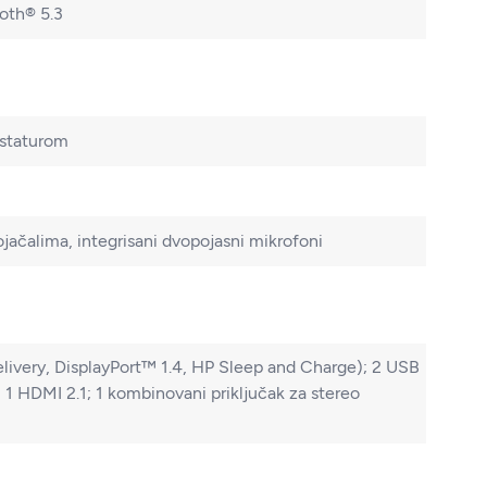
ooth® 5.3
astaturom
jačalima, integrisani dvopojasni mikrofoni
ivery, DisplayPort™ 1.4, HP Sleep and Charge); 2 USB
; 1 HDMI 2.1; 1 kombinovani priključak za stereo