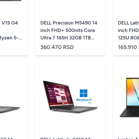
 V15 G4
DELL Precision M5490 14
DELL Lat
inch FHD+ 500nits Core
inch FHD
yzen 5-
Ultra 7 165H 32GB 1TB
125U 8G
2GB/GLAN/SRB/crna
SSD RTX 2000 8GB
Backlit 
360.470 RSD
165.910
Backlit FP Win11Pro 3yr
3yr ProS
ProSupport laptop