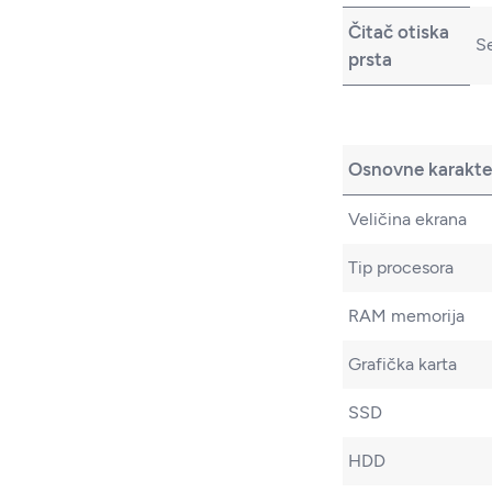
Čitač otiska
Se
prsta
Osnovne karakter
Veličina ekrana
Tip procesora
RAM memorija
Grafička karta
SSD
HDD