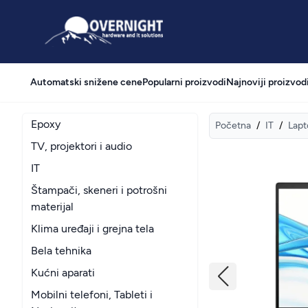
Overnight
Automatski snižene cene
Popularni proizvodi
Najnoviji proizvod
Epoxy
Početna
/
IT
/
Lapt
TV, projektori i audio
IT
Štampači, skeneri i potrošni
materijal
Klima uređaji i grejna tela
Bela tehnika
Kućni aparati
Mobilni telefoni, Tableti i