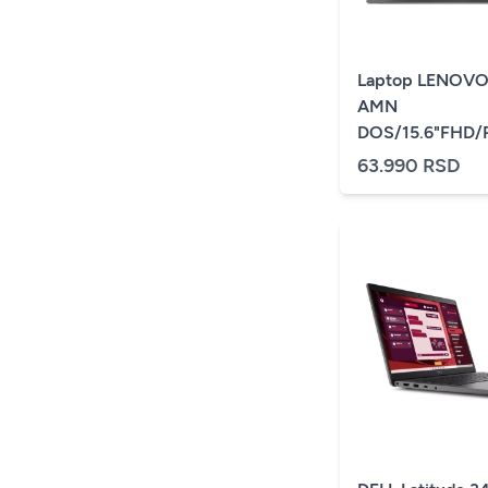
Laptop LENOVO
AMN
DOS/15.6"FHD/R
7520U/16GB/51
63.990 RSD