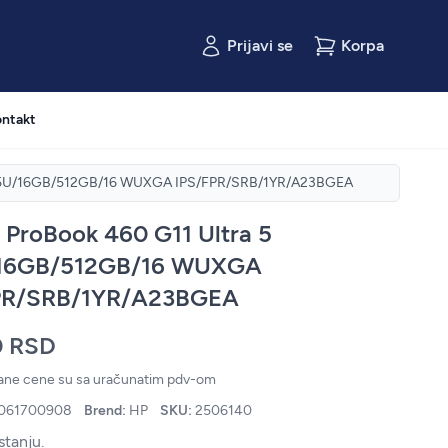
Prijavi se
Korpa
ntakt
 125U/16GB/512GB/16 WUXGA IPS/FPR/SRB/1YR/A23BGEA
ProBook 460 G11 Ultra 5
16GB/512GB/16 WUXGA
PR/SRB/1YR/A23BGEA
0 RSD
zane cene su sa uračunatim pdv-om
061700908
Brend:
HP
SKU:
2506140
stanju.