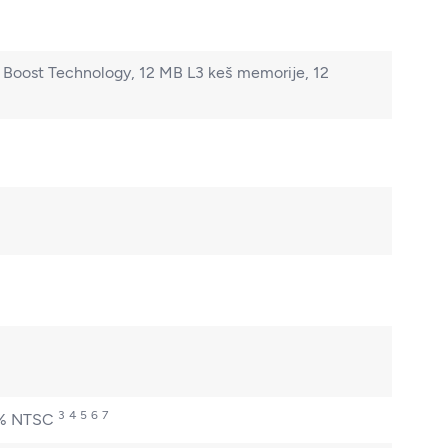
o Boost Technology, 12 MB L3 keš memorije, 12
3
4
5
6
7
5%
NTSC