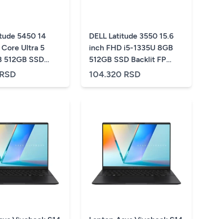
itude 5450 14
DELL Latitude 3550 15.6
 Core Ultra 5
inch FHD i5-1335U 8GB
B 512GB SSD
512GB SSD Backlit FP
FP SC Win11Pro
Win11Pro 3yr ProSupport
 RSD
104.320 RSD
upport
laptop