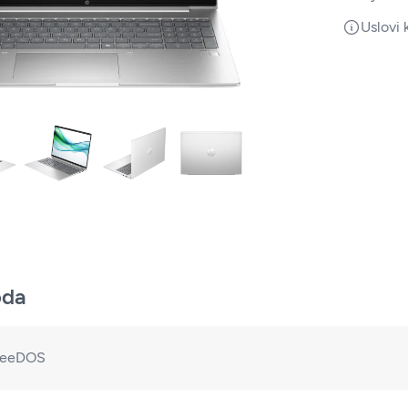
Uslovi 
oda
reeDOS