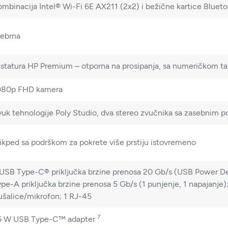
mbinacija Intel® Wi-Fi 6E AX211 (2x2) i bežične kartice Bluet
rebrna
astatura HP Premium – otporna na prosipanja, sa numeričkom t
080p FHD kamera
uk tehnologije Poly Studio, dva stereo zvučnika sa zasebnim po
ikped sa podrškom za pokrete više prstiju istovremeno
USB Type-C® priključka brzine prenosa 20 Gb/s (USB Power Del
pe-A priključka brzine prenosa 5 Gb/s (1 punjenje, 1 napajanje)
ušalice/mikrofon; 1 RJ-45
7
5 W USB Type-C™
adapter