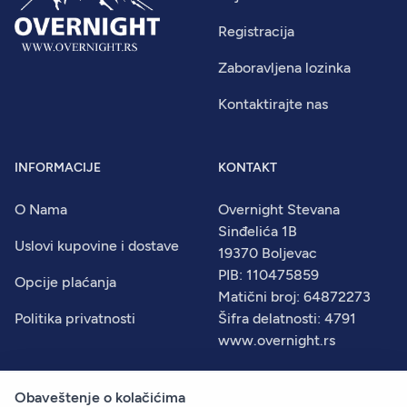
Registracija
Zaboravljena lozinka
Kontaktirajte nas
INFORMACIJE
KONTAKT
O Nama
Overnight Stevana
Sinđelića 1B
Uslovi kupovine i dostave
19370 Boljevac
PIB: 110475859
Opcije plaćanja
Matični broj: 64872273
Politika privatnosti
Šifra delatnosti: 4791
www.overnight.rs
Obaveštenje o kolačićima