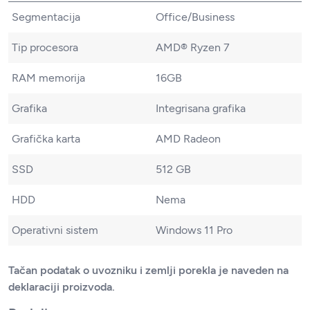
Segmentacija
Office/Business
Tip procesora
AMD® Ryzen 7
RAM memorija
16GB
Grafika
Integrisana grafika
Grafička karta
AMD Radeon
SSD
512 GB
HDD
Nema
Operativni sistem
Windows 11 Pro
Tačan podatak o uvozniku i zemlji porekla je naveden na
deklaraciji proizvoda.