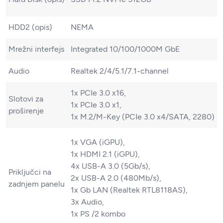
HDD2 (opis)
NEMA
Mrežni interfejs
Integrated 10/100/1000M GbE
Audio
Realtek 2/4/5.1/7.1-channel
1x PCIe 3.0 x16,
Slotovi za
1x PCIe 3.0 x1,
proširenje
1x M.2/​M-Key (PCIe 3.0 x4/​SATA, 2280)
1x VGA (iGPU),
1x HDMI 2.1 (iGPU),
4x USB-A 3.0 (5Gb/​s),
Priključci na
2x USB-A 2.0 (480Mb/​s),
zadnjem panelu
1x Gb LAN (Realtek RTL8118AS),
3x Audio,
1x PS /​2 kombo