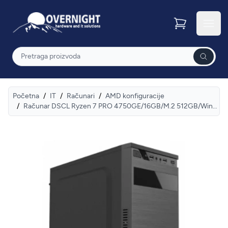
Overnight
Otvor
Pretraga
Početna
/
IT
/
Računari
/
AMD konfiguracije
/
Računar DSCL Ryzen 7 PRO 4750GE/16GB/M.2 512GB/Win11Pro