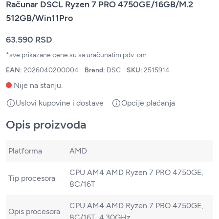
Računar DSCL Ryzen 7 PRO 4750GE/16GB/M.2
512GB/Win11Pro
63.590 RSD
*sve prikazane cene su sa uračunatim pdv-om
EAN:
2026040200004
Brend:
DSC
SKU:
2515914
Nije na stanju.
Uslovi kupovine i dostave
Opcije plaćanja
Opis proizvoda
Platforma
AMD
CPU AM4 AMD Ryzen 7 PRO 4750GE,
Tip procesora
8C/16T
CPU AM4 AMD Ryzen 7 PRO 4750GE,
Opis procesora
8C/16T, 4.30GHz