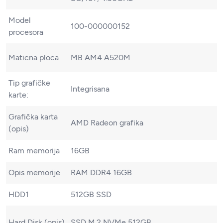
Model
100-000000152
procesora
Maticna ploca
MB AM4 A520M
Tip grafičke
Integrisana
karte:
Grafička karta
AMD Radeon grafika
(opis)
Ram memorija
16GB
Opis memorije
RAM DDR4 16GB
HDD1
512GB SSD
Hard Disk (opis)
SSD M.2 NVMe 512GB