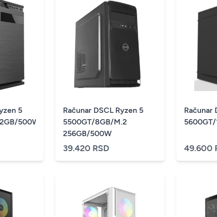
yzen 5
Računar DSCL Ryzen 5
Računar 
12GB/500W
5500GT/8GB/M.2
5600GT/
256GB/500W
39.420 RSD
49.600