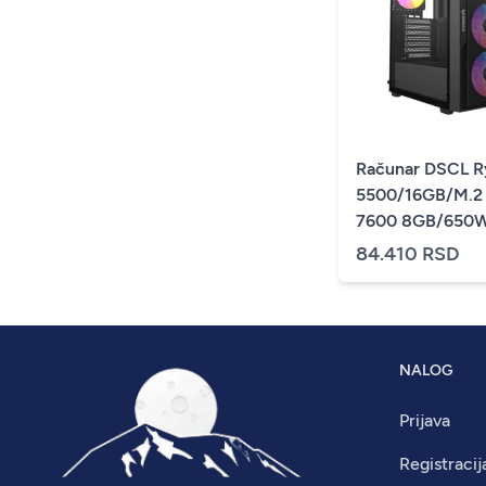
Računar DSCL R
5500/16GB/M.2
7600 8GB/650
84.410 RSD
NALOG
Prijava
Registracij