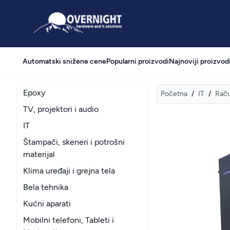
Overnight
Automatski snižene cene
Popularni proizvodi
Najnoviji proizvod
Epoxy
Početna
/
IT
/
Raču
TV, projektori i audio
IT
Štampači, skeneri i potrošni
materijal
Klima uređaji i grejna tela
Bela tehnika
Kućni aparati
Mobilni telefoni, Tableti i