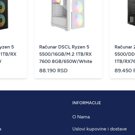
yzen 5
Računar DSCL Ryzen 5
Računar 
 1TB/RX
5500/16GB/M.2 1TB/RX
5500/DD
W
7600 8GB/650W/White
1TB/RX7
88.190 RSD
89.450 
INFORMACIJE
O Nama
a
Uslovi kupovine i dostave