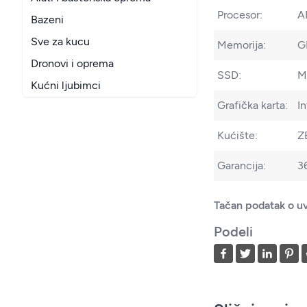
Procesor:
A
Bazeni
Sve za kucu
Memorija:
G
Dronovi i oprema
SSD:
M
Kućni ljubimci
Grafička karta:
I
Kućište:
Z
Garancija:
3
Tačan podatak o uv
Podeli