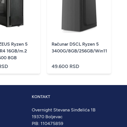
ZEUS Ryzen 5
Računar DSCL Ryzen 5
R4 16GB/m.2
3400G/8GB/256GB/Win11Pro
600 8GB
RSD
49.600 RSD
KONTAKT
Overnight Stevana Sinđelića 1B
19370 Boljevac
PIB: 110475859