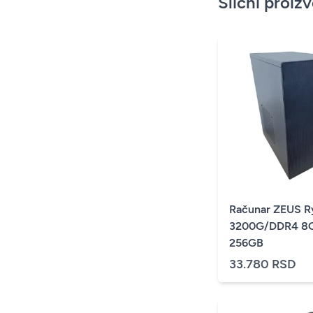
Slični proiz
Računar ZEUS R
3200G/DDR4 8
256GB
33.780 RSD