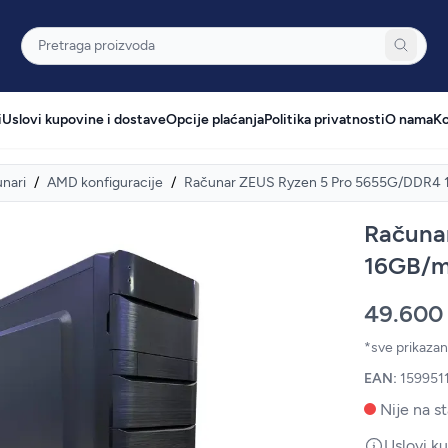
Pretraga
i
Uslovi kupovine i dostave
Opcije plaćanja
Politika privatnosti
O nama
Ko
nari
/
AMD konfiguracije
/
Računar ZEUS Ryzen 5 Pro 5655G/DDR
Računa
16GB/
49.600
*sve prikaza
EAN:
159951
Nije na st
Uslovi k