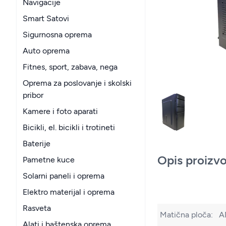
Navigacije
Smart Satovi
Sigurnosna oprema
Auto oprema
Fitnes, sport, zabava, nega
Oprema za poslovanje i skolski
pribor
Kamere i foto aparati
Bicikli, el. bicikli i trotineti
Baterije
Opis proizv
Pametne kuce
Solarni paneli i oprema
Elektro materijal i oprema
Rasveta
Matična ploča:
A
Alati i baštenska oprema