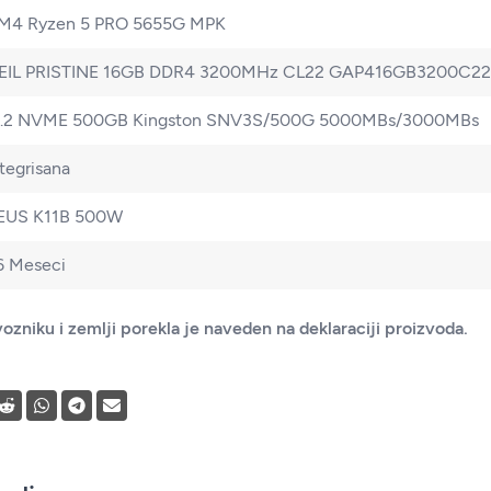
M4 Ryzen 5 PRO 5655G MPK
EIL PRISTINE 16GB DDR4 3200MHz CL22 GAP416GB3200C2
.2 NVME 500GB Kingston SNV3S/500G 5000MBs/3000MBs
ntegrisana
EUS K11B 500W
6 Meseci
ozniku i zemlji porekla je naveden na deklaraciji proizvoda.