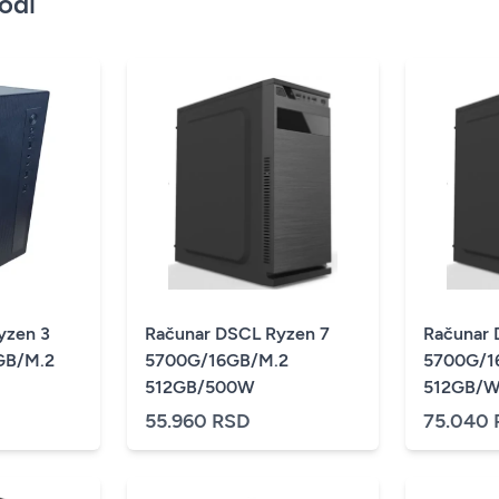
vodi
yzen 3
Računar DSCL Ryzen 7
Računar 
GB/M.2
5700G/16GB/M.2
5700G/1
512GB/500W
512GB/W
55.960 RSD
75.040