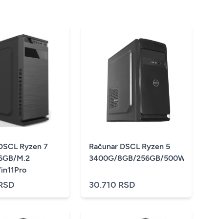
DSCL Ryzen 7
Računar DSCL Ryzen 5
6GB/M.2
3400G/8GB/256GB/500W
in11Pro
 RSD
30.710 RSD