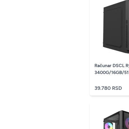
Računar DSCL R
3400G/16GB/5
39.780 RSD