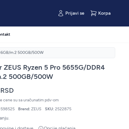
Prijavi se
Korpa
ntakt
4 16GB/m.2 500GB/500W
r ZEUS Ryzen 5 Pro 5655G/DDR4
m.2 500GB/500W
 RSD
ne cene su sa uračunatim pdv-om
1598525
Brend:
ZEUS
SKU:
2522875
anju.
upovine i dostave
Opcije plaćanja