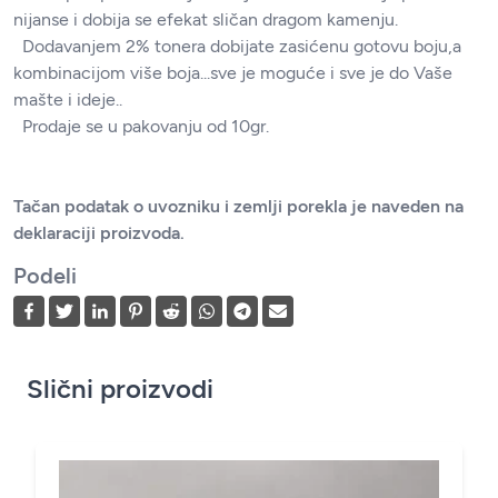
nijanse i dobija se efekat sličan dragom kamenju.
Dodavanjem 2% tonera dobijate zasićenu gotovu boju,a
kombinacijom više boja...sve je moguće i sve je do Vaše
mašte i ideje..
Prodaje se u pakovanju od 10gr.
Tačan podatak o uvozniku i zemlji porekla je naveden na
deklaraciji proizvoda.
Podeli
Slični proizvodi