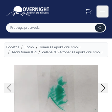
Overnight
Otvor
Pretraga
Početna
/
Epoxy
/
Toneri za epoksidnu smolu
/
Tecni toneri 10g
/
Zelena 3024 toner za epoksidnu smolu