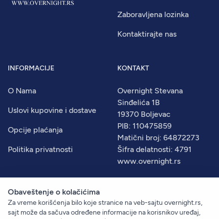
Zaboravljena lozinka
Kontaktirajte nas
INFORMACIJE
KONTAKT
O Nama
Overnight Stevana
Sinđelića 1B
Uslovi kupovine i dostave
19370 Boljevac
PIB: 110475859
Opcije plaćanja
Matični broj: 64872273
Politika privatnosti
Šifra delatnosti: 4791
www.overnight.rs
Obaveštenje o kolačićima
Za vreme korišćenja bilo koje stranice na veb-sajtu overnight.rs,
© 2026
Overnight
. Sva prava zadržana.
sajt može da sačuva određene informacije na korisnikov uređaj,
Created by:
Dejan Vukelić