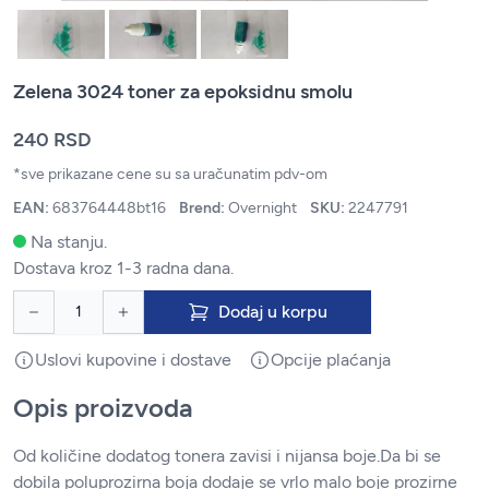
Zelena 3024 toner za epoksidnu smolu
240 RSD
*sve prikazane cene su sa uračunatim pdv-om
EAN:
683764448bt16
Brend:
Overnight
SKU:
2247791
Na stanju.
Dostava kroz 1-3 radna dana.
Dodaj u korpu
Uslovi kupovine i dostave
Opcije plaćanja
Opis proizvoda
Od količine dodatog tonera zavisi i nijansa boje.Da bi se
dobila poluprozirna boja dodaje se vrlo malo boje prozirne